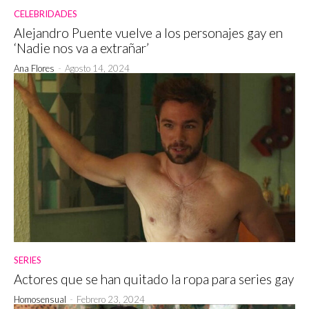
CELEBRIDADES
Alejandro Puente vuelve a los personajes gay en
‘Nadie nos va a extrañar’
Ana Flores
-
Agosto 14, 2024
SERIES
Actores que se han quitado la ropa para series gay
Homosensual
-
Febrero 23, 2024