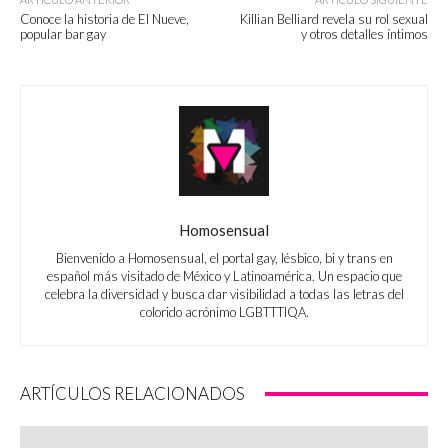
Conoce la historia de El Nueve,
Killian Belliard revela su rol sexual
popular bar gay
y otros detalles íntimos
Homosensual
Bienvenido a Homosensual, el portal gay, lésbico, bi y trans en
español más visitado de México y Latinoamérica. Un espacio que
celebra la diversidad y busca dar visibilidad a todas las letras del
colorido acrónimo LGBTTTIQA.
ARTÍCULOS RELACIONADOS