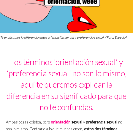
Te explicamos la diferencia entre orientación sexual y preferencia sexual. / Foto: Especial
Los términos ‘orientación sexual’ y
‘preferencia sexual’ no son lo mismo,
aquí te queremos explicar la
diferencia en su significado para que
no te confundas.
Ambas cosas existen, pero
orientación
sexual
y
preferencia sexual
no
son lo mismo. Contrario a lo que muchos creen,
estos dos términos