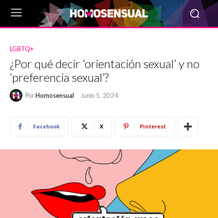
LGBTQ+
¿Por qué decir ‘orientación sexual’ y no
‘preferencia sexual’?
Por
Homosensual
Junio 5, 2024
Facebook
X
Pinterest