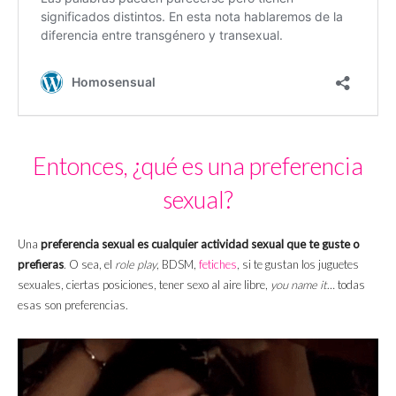
Entonces, ¿qué es una preferencia
sexual?
Una
preferencia sexual
es cualquier actividad sexual que te guste o
prefieras
. O sea, el
role play
, BDSM,
fetiches
, si te gustan los juguetes
sexuales, ciertas posiciones, tener sexo al aire libre,
you name it
… todas
esas son preferencias.