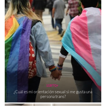
LGBTQ+
¿Cuál es mi orientación sexual si me gusta una
persona trans?