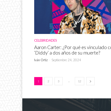
CELEBRIDADES
Aaron Carter: ¿Por qué es vinculado 
‘Diddy’ a dos años de su muerte?
Iván Ortiz
-
Septiembre 24, 2024
...
1
2
3
12