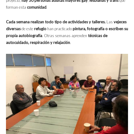
proyecto,
hay 30 personas adultas mayores gay
,
lesbianas y trans
que
forman esta
comunidad
.
Cada semana realizan todo tipo de actividades y talleres.
Las
vejeces
diversas
de este
refugio
han practicado
pintura, fotografía o escriben su
propia
autobiografía
. Otras semanas aprenden
técnicas de
autocuidado, respiración y relajación
.