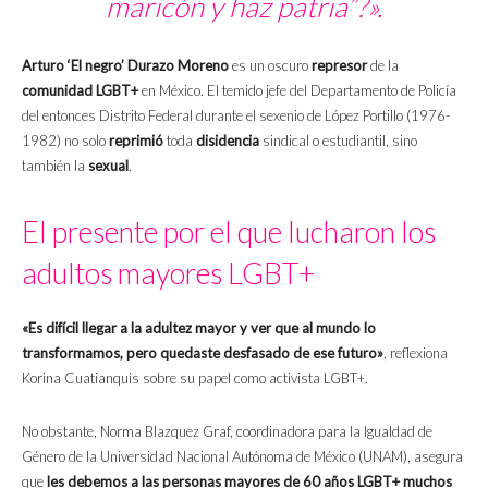
maricón y haz patria”?».
Arturo ‘El negro’ Durazo Moreno
es un oscuro
represor
de la
comunidad LGBT+
en México. El temido jefe del Departamento de Policía
del entonces Distrito Federal durante el sexenio de López Portillo (1976-
1982) no solo
reprimió
toda
disidencia
sindical o estudiantil, sino
también la
sexual
.
El presente por el que lucharon los
adultos mayores LGBT+
«Es difícil llegar a la adultez mayor y ver que al mundo lo
transformamos, pero quedaste desfasado de ese futuro»
, reflexiona
Korina Cuatianquis sobre su papel como activista LGBT+.
No obstante, Norma Blazquez Graf, coordinadora para la Igualdad de
Género de la Universidad Nacional Autónoma de México (UNAM), asegura
que
les debemos a las personas mayores de 60 años LGBT+
muchos