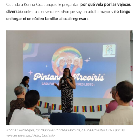
Cuando a Korina Cuatianquis le preguntan
por qué vela por las
vejeces
diversas
contesta con sencillez: «Porque soy un adulta mayor y
no tengo
un hogar ni un núcleo familiar al cual regresar
».
Korina Cuatianquis, fundadora de Pintando arcoíris, es una activista LGBT+ por las
vejeces diversas. / Foto: Cortesía