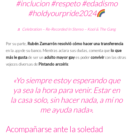
#inclucion
#respeto
#edadismo
#holdyourpride2024
♬ Celebration – Re-Recorded In Stereo – Kool & The Gang
Por su parte,
Rubén Zamarrón resolvió
cómo hacer una transferencia
en la
app
de su banco. Mientras aclara sus dudas, comenta que
lo que
más le gusta
de ser un
adulto mayor gay
es poder
convivir
con las otras
vejeces diversas de
Pintando arcoíris
:
«Yo siempre estoy esperando que
ya sea la hora para venir. Estar en
la casa solo, sin hacer nada, a mí no
me ayuda nada».
Acompañarse ante la soledad