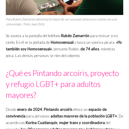
Para Rubén Zamarrón (derecha) lo mejor de ser una vejez diversa es contar con una
comunidad. / Foto: Ivan Ortiz
Se asoma a la pantalla del teléfono
Rubén Zamarrón
para revisar si es
cierto. En él ve la portada de
Homosensual
y lanza un sonrisa pícara.
«Yo
también soy Homosensual»
, presume Rubén,
de 74 años
, mientras
posa. Las demás personas se ríen del cotorreo.
¿Qué es Pintando arcoíris, proyecto
y refugio LGBT+ para adultos
mayores?
Desde
enero de 2024
,
Pintando arcoíris
ofrece un
espacio de
convivencia
para personas
adultas mayores de la población LGBT+
. De
acuerdo con
Korina Cuatianquis
,
mujer trans y coordinadora
del