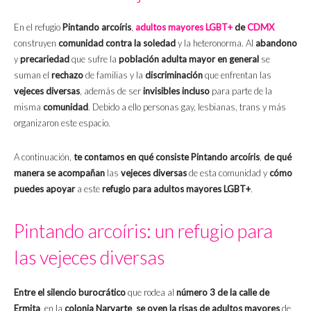
En el refugio
Pintando arcoíris
,
adultos mayores LGBT+
de
CDMX
construyen
comunidad contra la soledad
y la heteronorma. Al
abandono
y
precariedad
que sufre la
población adulta mayor en general
se
suman el
rechazo
de familias y la
discriminación
que enfrentan las
vejeces diversas
, además de ser
invisibles incluso
para parte de la
misma
comunidad
. Debido a ello personas gay, lesbianas, trans y más
organizaron este espacio.
A continuación,
te contamos en qué consiste Pintando arcoíris
,
de qué
manera se acompañan
las
vejeces diversas
de esta comunidad y
cómo
puedes apoyar
a este
refugio para adultos mayores LGBT+
.
Pintando arcoíris: un refugio para
las vejeces diversas
Entre el silencio burocrático
que rodea al
número 3 de la calle de
Ermita
, en la
colonia Narvarte
,
se oyen la risas de adultos mayores
de