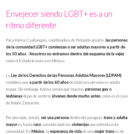
Envejecer siendo LGBT+ es a un
ritmo diferente
Para Korina Cuatianquis, coordinadora de Pintando arcoíris,
las personas
de la comunidad LGBT+ comienzan a ser adultas mayores a partir de
los 50 años
. «
Nosotros no entramos dentro del esquema de la vejez
como el Estado lo marca en México».
La
Ley de los Derechos de las Personas Adultas Mayores (LDPAM)
establece que
a partir de los 60 años
de edad una persona es adulta
mayor. Sin embargo, Korina señala que muchas
personas gay o
lesbianas
dejan de sentirse
jóvenes desde mucho antes
, como es el caso
de Rubén Zamarrón.
Por otro lado, señala,
ser una persona
dentro del paraguas
trans y adulta
mayor
es hasta
raro
, considerando las
violencias
que enfrenta esta
comunidad. En
México
, la
esperanza de vida
de una
mujer trans
es de