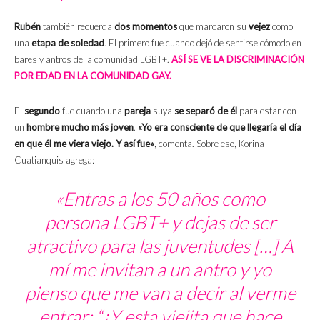
Rubén
también recuerda
dos momentos
que marcaron su
vejez
como
una
etapa de soledad
. El primero fue cuando dejó de sentirse cómodo en
bares y antros de la comunidad LGBT+.
ASÍ SE VE LA DISCRIMINACIÓN
POR EDAD EN LA COMUNIDAD GAY.
El
segundo
fue cuando una
pareja
suya
se separó de él
para estar con
un
hombre mucho más joven
.
«Yo era consciente de que llegaría el día
en que él me viera viejo. Y así fue»
, comenta. Sobre eso, Korina
Cuatianquis agrega:
«Entras a los 50 años como
persona LGBT+ y dejas de ser
atractivo para las juventudes […] A
mí me invitan a un antro y yo
pienso que me van a decir al verme
entrar: “¿Y esta viejita que hace