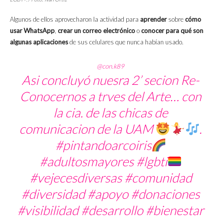
Algunos de ellos aprovecharon la actividad para
aprender
sobre
cómo
usar WhatsApp
,
crear un correo electrónico
o
conocer
para qué son
algunas aplicaciones
de sus celulares que nunca habían usado.
@con.k89
Asi concluyó nuesra 2’ secion Re-
Conocernos a trves del Arte… con
la cia. de las chicas de
comunicacion de la UAM
.
#pintandoarcoiris
#adultosmayores
#lgbti
#vejecesdiversas
#comunidad
#diversidad
#apoyo
#donaciones
#visibilidad
#desarrollo
#bienestar