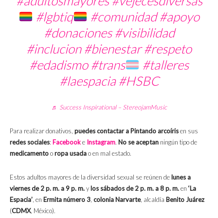
#adultosmayores
#vejecesdiversas
#lgbtiq
#comunidad
#apoyo
#donaciones
#visibilidad
#inclucion
#bienestar
#respeto
#edadismo
#trans
#talleres
#laespacia
#HSBC
♬ Success Inspirational – StereojamMusic
Para realizar donativos,
puedes contactar a Pintando arcoíris
en sus
redes sociales
:
Facebook
e
Instagram
.
No se aceptan
ningún tipo de
medicamento
o
ropa usada
o en mal estado.
Estos adultos mayores de la diversidad sexual se reúnen de
lunes a
viernes de 2 p. m. a 9 p. m.
y
los sábados de 2 p. m. a 8 p. m.
en
‘La
Espacia’
, en
Ermita número 3
,
colonia Narvarte
, alcaldía
Benito Juárez
(
CDMX
, México).