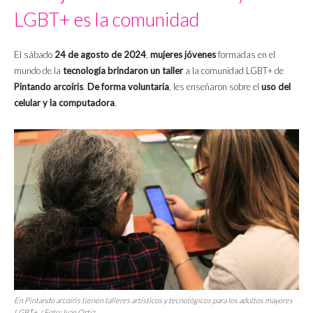
LGBT+ es la comunidad
El sábado
24 de agosto de 2024
,
mujeres jóvenes
formadas en el
mundo de la
tecnología brindaron un taller
a la comunidad LGBT+ de
Pintando arcoíris
.
De forma voluntaria
, les enseñaron sobre el
uso del
celular y la computadora
.
En Pintando arcoíris tienen talleres artísticos y tecnológicos para los adultos mayores
LGBT+. / Foto: Ivan Ortiz