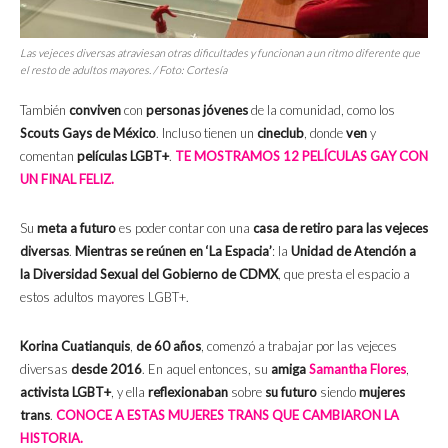
Las vejeces diversas atraviesan otras dificultades y funcionan a un ritmo diferente que
el resto de adultos mayores. / Foto: Cortesía
También
conviven
con
personas jóvenes
de la comunidad, como los
Scouts Gays de México
. Incluso tienen un
cineclub
, donde
ven
y
comentan
películas LGBT+
.
TE
MOSTRAMOS 12 PELÍCULAS GAY CON
UN FINAL FELIZ.
Su
meta a futuro
es poder contar con una
casa de retiro para las vejeces
diversas
.
Mientras se reúnen en ‘La Espacia’
:
la
Unidad de Atención a
la Diversidad Sexual del Gobierno de CDMX
, que presta el espacio a
estos adultos mayores LGBT+.
Korina Cuatianquis
,
de 60 años
, comenzó a trabajar por las vejeces
diversas
desde 2016
. En aquel entonces, su
amiga
Samantha Flores
,
activista LGBT+
, y ella
reflexionaban
sobre
su futuro
siendo
mujeres
trans
.
CONOCE A ESTAS MUJERES TRANS QUE CAMBIARON LA
HISTORIA.