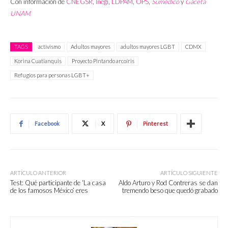
Con información de
CNEGSR
,
Inegi
,
LDPAM
,
OPS
,
Sumédico
y
Gaceta
UNAM
TAGS
activismo
Adultos mayores
adultos mayores LGBT
CDMX
Korina Cuatianquis
Proyecto Pintando arcoíris
Refugios para personas LGBT+
Facebook
X
Pinterest
ARTÍCULO ANTERIOR
ARTÍCULO SIGUIENTE
Test: Qué participante de ‘La casa
Aldo Arturo y Rod Contreras se dan
de los famosos México’ eres
tremendo beso que quedó grabado