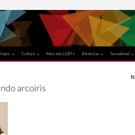
Viajes
Cultura
Mercado LGBT+
Bienestar
Sexualidad
N
ndo arcoíris