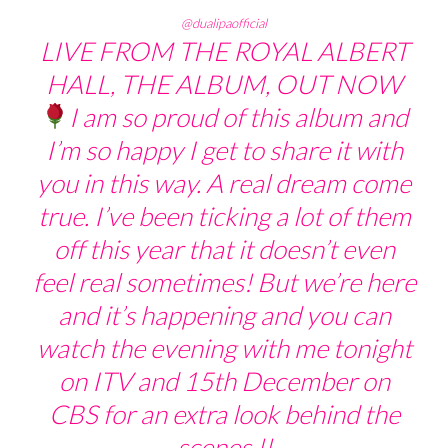
@dualipaofficial
LIVE FROM THE ROYAL ALBERT
HALL, THE ALBUM, OUT NOW
I am so proud of this album and
I’m so happy I get to share it with
you in this way. A real dream come
true. I’ve been ticking a lot of them
off this year that it doesn’t even
feel real sometimes! But we’re here
and it’s happening and you can
watch the evening with me tonight
on ITV and 15th December on
CBS for an extra look behind the
scenes !!