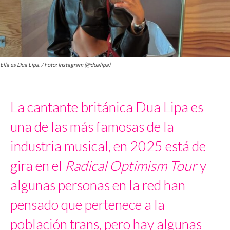
Ella es Dua Lipa. / Foto: Instagram (@dualipa)
La cantante británica Dua Lipa es
una de las más famosas de la
industria musical, en 2025 está de
gira en el
Radical Optimism Tour
y
algunas personas en la red han
pensado que pertenece a la
población trans, pero hay algunas