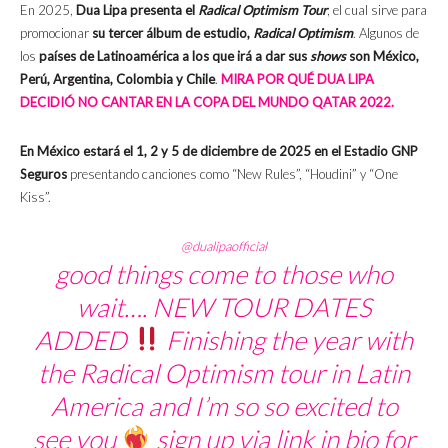
En 2025,
Dua Lipa presenta el
Radical Optimism Tour
, el cual sirve para
promocionar
su tercer álbum de estudio,
Radical Optimism
. Algunos de
los
países de Latinoamérica a los que irá a dar sus
shows
son México,
Perú, Argentina, Colombia y Chile
.
MIRA POR QUÉ DUA LIPA
DECIDIÓ NO CANTAR EN LA COPA DEL MUNDO QATAR 2022.
En México estará el 1, 2 y 5 de diciembre de 2025 en el Estadio GNP
Seguros
presentando canciones como “New Rules”, “Houdini” y “One
Kiss”.
@dualipaofficial
good things come to those who
wait…. NEW TOUR DATES
ADDED
Finishing the year with
the Radical Optimism tour in Latin
America and I’m so so excited to
see you
sign up via link in bio for