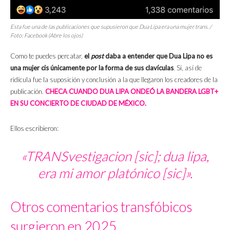
Esta fue una de las publicaciones que supusieron que Dua Lipa era una mujer trans. /
Foto: Facebook (Abre los ojos)
Como te puedes percatar,
el
post
daba a entender que Dua Lipa no es
una mujer cis únicamente por la forma de sus clavículas
. Sí, así de
ridícula fue la suposición y conclusión a la que llegaron los creadores de la
publicación.
CHECA CUANDO DUA LIPA ONDEÓ LA BANDERA LGBT+
EN SU CONCIERTO DE CIUDAD DE MÉXICO.
Ellos escribieron:
«TRANSvestigacion [sic]; dua lipa,
era mi amor platónico [sic]».
Otros comentarios transfóbicos
surgieron en 2025