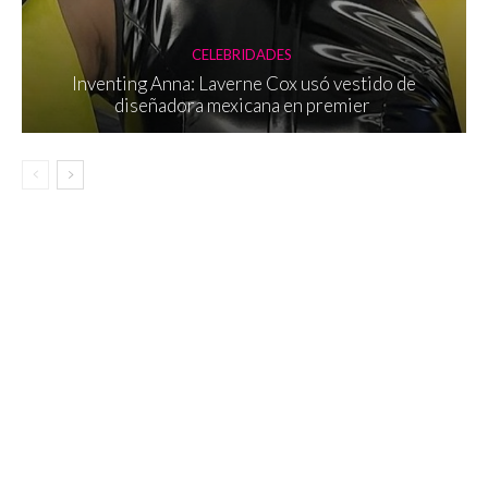
CELEBRIDADES
Inventing Anna: Laverne Cox usó vestido de
diseñadora mexicana en premier