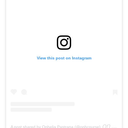
View this post on Instagram
on
A post shared by Ophelia Pastrana (@ophcourse)
Oct 14, 