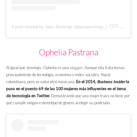
on
A post shared by Jazz Jennings (@jazzjennings_)
Nov 12, 
Ophelia Pastrana
Al igual que Jennings, Ophelia es una
vlogger
. Aunque ella trata temas
principalmente de tecnología, economía y redes sociales. Nació
colombiana, pero se naturalizó mexicana.
En el 2014,
Business Insider
la
puso en el puesto 69 de las 100 mujeres más influyentes en el tema
de tecnología en Twitter.
Demostrando que una mujer trans no tiene por
qué cumplir ningún estereotipo de género al elegir su profesión.