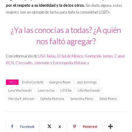
por el respeto a su identidad y la de los otros.
Sin duda alguna, estas
mujeres son un ejemplo de lucha para toda la comunidad LGBT+.
¿Ya las conocías a todas? ¿A quién
nos faltó agregar?
Con información de
USA Today
,
El Sol de México
,
Fundación Jumex
,
Canal
RCN
,
Chrysallis
,
Univisión
y
Enciclopedia Británica
TAGS
Endry Cardeño
Georgina Beyer
Jazz Jennings
Lana Wachowski
Laverne Cox
Lili Elbe
Lilly Wachowski
Marsha P. Johnson
Ophelia Pastrana
Samantha Flores
Sylvia Rivera
Facebook
X
Pinterest