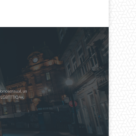
a Homosensual, un
imo LGBTTTIQA+.