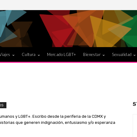
Viajes
Cultura
Mercado LGBT+
Bienestar
Sexualidad
S
OS
umanos y LGBT+. Escribo desde la periferia de la CDMX y
 historias que generen indignación, entusiasmo y/o esperanza