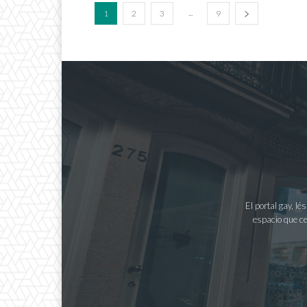
...
1
2
3
9
El portal gay, l
espacio que ce