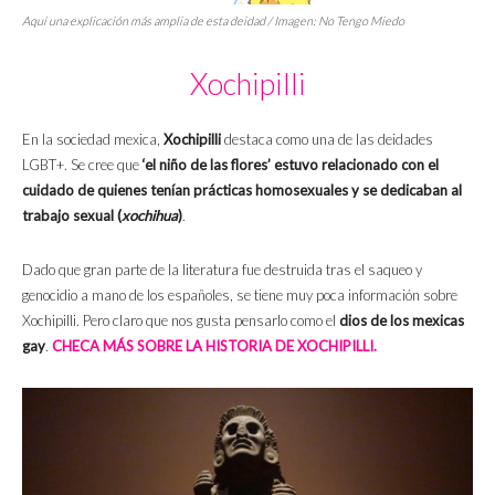
Aquí una explicación más amplia de esta deidad / Imagen: No Tengo Miedo
Xochipilli
En la sociedad mexica,
Xochipilli
destaca como una de las deidades
LGBT+. Se cree que
‘el niño de las flores’
estuvo relacionado con el
cuidado de quienes tenían prácticas homosexuales y se dedicaban al
trabajo sexual (
xochihua
)
.
Dado que gran parte de la literatura fue destruida tras el saqueo y
genocidio a mano de los españoles, se tiene muy poca información sobre
Xochipilli. Pero claro que nos gusta pensarlo como el
dios de los mexicas
gay
.
CHECA MÁS SOBRE LA HISTORIA DE XOCHIPILLI.