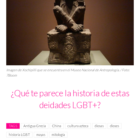
Imagen de Xochipilli que se encuentra en el Museo Nacional de Antropología. / Foto:
7Boom
¿Qué te parece la historia de estas
deidades LGBT+?
TAGS
Antigua Grecia
China
cultura azteca
diosas
dioses
historia LGBT
mayas
mitología