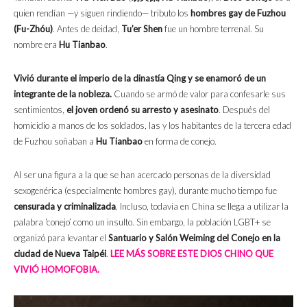
quien rendían —y siguen rindiendo— tributo los
hombres gay de Fuzhou
(Fu-Zhóu)
. Antes de deidad,
Tu’er Shen
fue un hombre terrenal. Su
nombre era
Hu Tianbao
.
Vivió durante el imperio de la dinastía Qing y se enamoró de un
integrante de la nobleza.
Cuando se armó de valor para confesarle sus
sentimientos,
el joven ordenó su arresto y asesinato
. Después del
homicidio a manos de los soldados, las y los habitantes de la tercera edad
de Fuzhou soñaban a
Hu Tianbao
en forma de conejo.
Al ser una figura a la que se han acercado personas de la diversidad
sexogenérica (especialmente hombres gay), durante mucho tiempo fue
censurada y criminalizada
. Incluso, todavía en China se llega a utilizar la
palabra ‘conejo’ como un insulto. Sin embargo, la población LGBT+ se
organizó para levantar el
Santuario y Salón Weiming del Conejo en la
ciudad de Nueva Taipéi
.
LEE MÁS SOBRE ESTE DIOS CHINO QUE
VIVIÓ HOMOFOBIA.