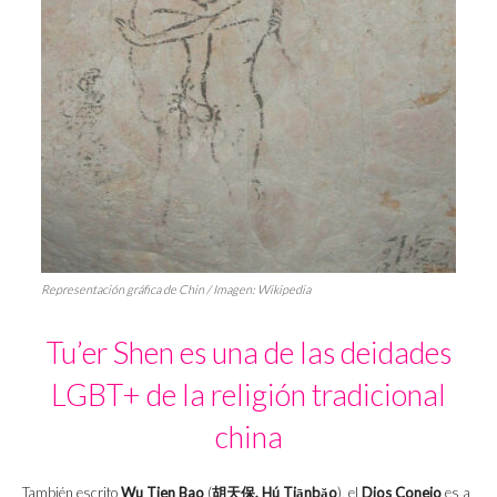
Representación gráfica de Chin / Imagen: Wikipedia
Tu’er Shen es una de las deidades
LGBT+ de la religión tradicional
china
También escrito
Wu Tien Bao
(
胡天保, Hú Tiānbăo
), el
Dios Conejo
es a