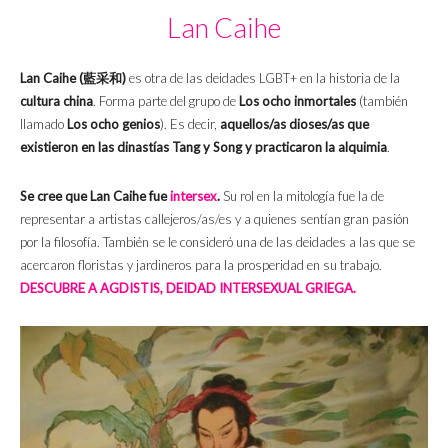
Lan Caihe
Lan Caihe (
藍采和
)
es otra de las deidades LGBT+ en la historia de la
cultura china
. Forma parte del grupo de
Los ocho inmortales
(también
llamado
Los ocho genios
). Es decir,
aquellos/as dioses/as que
existieron en las dinastías Tang y Song y practicaron la alquimia
.
Se cree que Lan Caihe fue
intersex
.
Su rol en la mitología fue la de
representar a artistas callejeros/as/es y a quienes sentían gran pasión
por la filosofía. También se le consideró una de las deidades a las que se
acercaron floristas y jardineros para la prosperidad en su trabajo.
DESCUBRE A AGDISTIS, DEIDAD INTERSEXUAL GRIEGA.