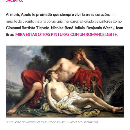
JACINTO.
Al morir, Apolo le prometió que siempre viviría en su corazón.
La
muerte de Jacinto inspiró obras que marcaron el legado de pintores como
Giovanni Battista Tiepolo
,
Nicolas-René Jollain
,
Benjamin West
y
Jean
Broc
.
MIRA ESTAS OTRAS PINTURAS CON UN ROMANCE LGBT+.
“La muerte de Jacinto” Nicolas-René Jollain, 1769 / Foto: Wikipedia