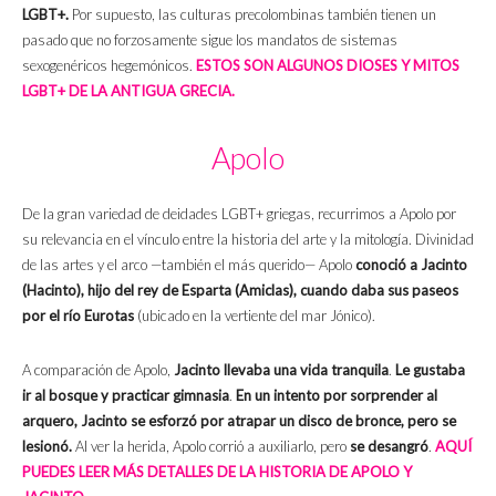
LGBT+.
Por supuesto, las culturas precolombinas también tienen un
pasado que no forzosamente sigue los mandatos de sistemas
sexogenéricos hegemónicos.
ESTOS SON ALGUNOS DIOSES Y MITOS
LGBT+ DE LA ANTIGUA GRECIA.
Apolo
De la gran variedad de deidades LGBT+ griegas, recurrimos a Apolo por
su relevancia en el vínculo entre la historia del arte y la mitología. Divinidad
de las artes y el arco —también el más querido— Apolo
conoció a Jacinto
(Hacinto), hijo del rey de Esparta (Amiclas), cuando daba sus paseos
por el r
ío Eurotas
(ubicado en la vertiente del mar Jónico​).
A comparación de Apolo,
Jacinto llevaba una vida tranquila
.
Le gustaba
ir al bosque y practicar gimnasia
.
En un intento por sorprender al
arquero, Jacinto se esforzó por atrapar un disco de bronce, pero se
lesionó.
Al ver la herida, Apolo corrió a auxiliarlo, pero
se desangró
.
AQUÍ
PUEDES LEER MÁS DETALLES DE LA HISTORIA DE APOLO Y