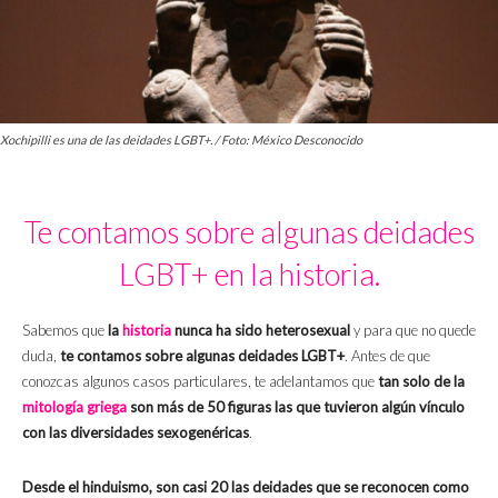
Xochipilli es una de las deidades LGBT+. / Foto: México Desconocido
Te contamos sobre algunas deidades
LGBT+ en la historia.
Sabemos que
la
historia
nunca ha sido heterosexual
y para que no quede
duda,
te contamos sobre algunas deidades LGBT+
. Antes de que
conozcas algunos casos particulares, te adelantamos que
tan solo de la
mitología griega
son más de 50 figuras las que tuvieron algún vínculo
con las diversidades sexogenéricas
.
Desde el hinduismo, son casi 20 las deidades que se reconocen como