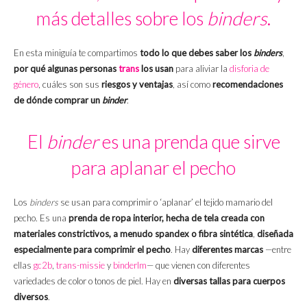
más detalles sobre los
binders
.
En esta miniguía te compartimos
todo lo que debes saber los
binders
,
por qué algunas personas
trans
los usan
para aliviar la
disforia de
género
, cuáles son sus
riesgos y ventajas
, así como
recomendaciones
de dónde comprar un
binder
.
El
binder
es una prenda que sirve
para aplanar el pecho
Los
binders
se usan para comprimir o ‘aplanar’ el tejido mamario del
pecho. Es una
prenda de ropa interior, hecha de tela creada con
materiales constrictivos, a menudo spandex o fibra sintética
,
diseñada
especialmente para comprimir el pecho
. Hay
diferentes marcas
—entre
ellas
gc2b
,
trans-missie
y
binderlm
— que vienen con diferentes
variedades de color o tonos de piel. Hay en
diversas tallas para cuerpos
diversos
.