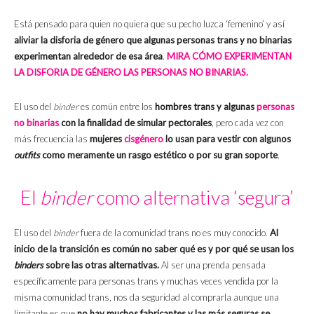
Está pensado para quien no quiera que su pecho luzca ‘femenino’ y así
aliviar la disforia de género que algunas personas trans y no binarias
experimentan alrededor de esa área
.
MIRA CÓMO EXPERIMENTAN
LA DISFORIA DE GÉNERO LAS PERSONAS NO BINARIAS.
El uso del
binder
es común entre los
hombres trans y algunas
personas
no binarias
con la finalidad de simular pectorales
, pero cada vez con
más frecuencia las
mujeres
cisgénero
lo usan para vestir con algunos
outfits
como meramente un rasgo estético o por su gran soporte
.
El
binder
como alternativa ‘segura’
El uso del
binder
fuera de la comunidad trans no es muy conocido.
Al
inicio de la transición es común no saber qué es y por qué se usan los
binders
sobre las otras alternativas.
Al ser una prenda pensada
específicamente para personas trans y muchas veces vendida por la
misma comunidad trans, nos da seguridad al comprarla aunque una
limitante es que
no hay muchos fabricantes y las más seguras se