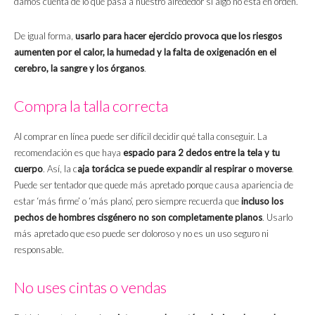
damos cuenta de lo que pasa a nuestro alrededor si algo no está en orden.
De igual forma,
usarlo para hacer ejercicio provoca que los riesgos
aumenten por el calor, la humedad y la falta de oxigenación en el
cerebro, la sangre y los órganos
.
Compra la talla correcta
Al comprar en línea puede ser difícil decidir qué talla conseguir. La
recomendación es que haya
espacio para 2 dedos entre la tela y tu
cuerpo
. Así, la c
aja torácica se puede expandir al respirar o moverse
.
Puede ser tentador que quede más apretado porque causa apariencia de
estar ‘más firme’ o ‘más plano’, pero siempre recuerda que
incluso los
pechos de hombres cisgénero no son completamente planos
. Usarlo
más apretado que eso puede ser doloroso y no es un uso seguro ni
responsable.
No uses cintas o vendas