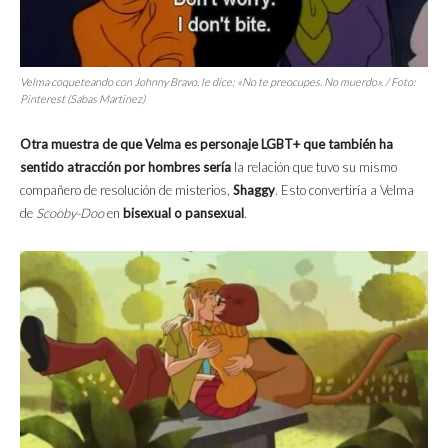
Velma coqueteando con Johnny Bravo, le dice: «No te preocupes. No muerdo». / Foto:
Pinterest (Sabas Martinez)
Otra muestra de que Velma es personaje LGBT+ que también ha
sentido atracción por hombres sería
la relación que tuvo su mismo
compañero de resolución de misterios,
Shaggy
. Esto convertiría a Velma
de
Scooby-Doo
en
bisexual o pansexual
.