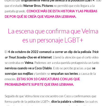
expresó que
originalmente Velma pertenecía a la población LGBT+
, solo
que el estudio
Warner Bros. Pictures
no permitió que esto llegara a la
pantalla grande.
CONOCE MÁS DE ESTA HISTORIA Y LAS PRUEBAS
DE POR QUÉ SE CREÍA QUE VELMA ERA LESBIANA.
La escena que confirma que Velma
es un personaje LGBT+
El
4 de octubre de 2022 comenzó a correr un clip de la película
Trick
or Treat Scooby-Doo
en el internet
. Llamó la atención que el corto video
se centraba en
Velma
. Podemos ver a esta querida protagonista un tanto
nerviosa cuando ve a Coco Diablo
. Esto se percibe gracias a que
se
sonrojan sus mejillas
y también se
empañan sus lentes
a causa de la
emoción.
ESTAS SON 10 CARICATURAS CON LAS QUE
PROBABLEMENTE SUPISTE QUE ERAS LESBIANA.
Seguido de que Velma tiene ese encuentro con Coco y confirmamos que
forma parte de la población LGBT+,
dice la palabra
«Jinkies»
, la cual es