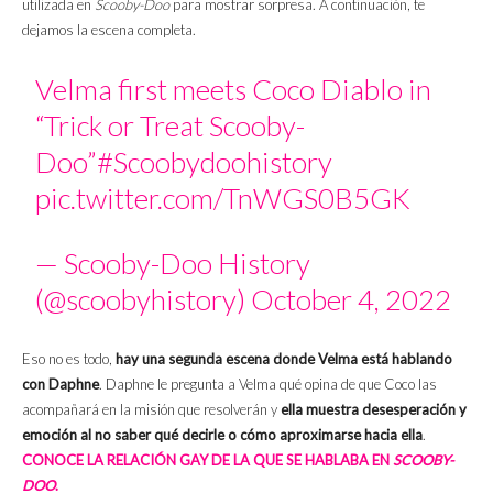
utilizada en
Scooby-Doo
para mostrar sorpresa. A continuación, te
dejamos la escena completa.
Velma first meets Coco Diablo in
“Trick or Treat Scooby-
Doo”
#Scoobydoohistory
pic.twitter.com/TnWGS0B5GK
— Scooby-Doo History
(@scoobyhistory)
October 4, 2022
Eso no es todo,
hay una segunda escena donde Velma está hablando
con Daphne
. Daphne le pregunta a Velma qué opina de que Coco las
acompañará en la misión que resolverán y
ella muestra desesperación y
emoción al no saber qué decirle o cómo aproximarse hacia ella
.
CONOCE LA RELACIÓN GAY DE LA QUE SE HABLABA EN
SCOOBY-
DOO
.