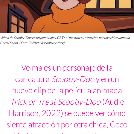
Velma de Scooby-Doo es un personaje LGBT+ al mostrar su atracción por una chica llamada
Coco Diablo. / Foto: Twitter (@scoobyhistory)
Velma es un personaje de la
caricatura
Scooby-Doo
y en un
nuevo clip de la película animada
Trick or Treat Scooby-Doo
(Audie
Harrison, 2022) se puede ver cómo
siente atracción por otra chica, Coco