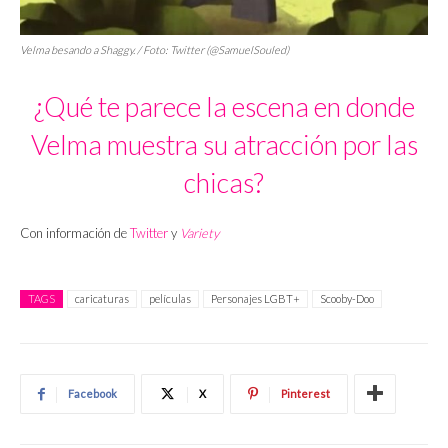
Velma besando a Shaggy. / Foto: Twitter (@SamuelSouled)
¿Qué te parece la escena en donde
Velma muestra su atracción por las
chicas?
Con información de
Twitter
y
Variety
TAGS
caricaturas
películas
Personajes LGBT+
Scooby-Doo
Facebook
X
Pinterest