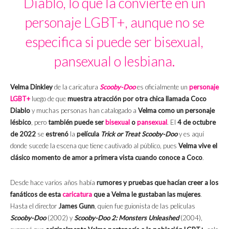
Diablo, lo que la convierte en un
personaje LGBT+, aunque no se
especifica si puede ser bisexual,
pansexual o lesbiana.
Velma Dinkley
de la caricatura
Scooby-Doo
es oficialmente un
personaje
LGBT+
luego de que
muestra atracción por otra chica llamada Coco
Diablo
y muchas personas han catalogado a
Velma como un personaje
lésbico
, pero
también puede ser
bisexual
o
pansexual
. El
4 de octubre
de 2022
se
estrenó
la
película
Trick or Treat Scooby-Doo
y es aquí
donde sucede la escena que tiene cautivado al público, pues
Velma vive el
clásico momento de amor a primera vista cuando conoce a Coco
.
Desde hace varios años había
rumores y pruebas que hacían creer a los
fanáticos de esta
caricatura
que a Velma le gustaban las mujeres
.
Hasta el director
James Gunn
, quien fue guionista de las películas
Scooby-Doo
(2002) y
Scooby-Doo 2: Monsters
Unleashed
(2004),