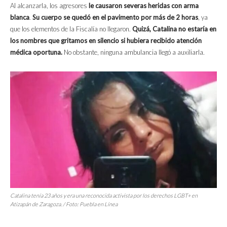
Al alcanzarla, los agresores
le causaron severas heridas con arma
blanca
.
Su cuerpo se quedó en el pavimento por más de 2 horas
, ya
que los elementos de la Fiscalía no llegaron.
Quizá, Catalina no estaría en
los nombres que gritamos en silencio si hubiera recibido atención
médica oportuna.
No obstante, ninguna ambulancia llegó a auxiliarla.
Catalina tenía 23 años y era una reconocida activista por los derechos LGBT+ en
Atizapán de Zaragoza. / Foto:
Puebla en Línea