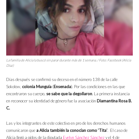
La familia de Alicia la buscó sin parar durante más de 1 semana. / Foto: Facebook (Alicia
Díaz)
Días después se confirmó su deceso en el número 138 de la calle
Sokolow,
colonia Munguía
(
Ensenada
). Por las condiciones en las que
encontraron su cuerpo,
se sabe que la degollaron
. La primera instancia
en reconocer su identidad de género fue la asociación
Diamantina Rosa B.
C.
Las y los integrantes de este colectivo en pro de los derechos humanos
comunicaron que
a Alicia también la conocían como ‘Tita’
. El caso de
Alicia llegó a oídos de la diputada
Evelyn Sánchez Sánchez
y el 4 de