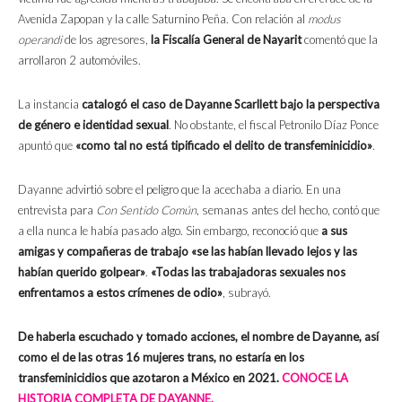
Avenida Zapopan y la calle Saturnino Peña. Con relación al
modus
operandi
de los agresores,
la Fiscalía General de Nayarit
comentó que la
arrollaron 2 automóviles.
La instancia
catalogó el caso de Dayanne Scarllett bajo la perspectiva
de género e identidad sexual
. No obstante, el fiscal Petronilo Díaz Ponce
apuntó que
«como tal no está tipificado el delito de transfeminicidio»
.
Dayanne advirtió sobre el peligro que la acechaba a diario. En una
entrevista para
Con Sentido Común
, semanas antes del hecho, contó que
a ella nunca le había pasado algo. Sin embargo, reconoció que
a sus
amigas y compañeras de trabajo «se las habían llevado lejos y las
habían querido golpear»
.
«Todas las trabajadoras sexuales nos
enfrentamos a estos crímenes de odio»
, subrayó.
De haberla escuchado y tomado acciones, el nombre de Dayanne, así
como el de las otras 16 mujeres trans, no estaría en los
transfeminicidios que azotaron a México en 2021.
CONOCE LA
HISTORIA COMPLETA DE DAYANNE.