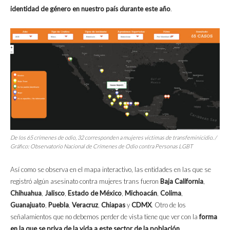
identidad de género en nuestro país durante este año
.
De los 65 crímenes de odio, 32 corresponden a mujeres víctimas de transfeminicidio. /
Gráfico: Observatorio Nacional de Crímenes de Odio contra Personas LGBT
Así como se observa en el mapa interactivo, las entidades en las que se
registró algún asesinato contra mujeres trans fueron
Baja California
,
Chihuahua
,
Jalisco
,
Estado de México
,
Michoacán
,
Colima
,
Guanajuato
,
Puebla
,
Veracruz
,
Chiapas
y
CDMX
. Otro de los
señalamientos que no debemos perder de vista tiene que ver con la
forma
en la que se priva de la vida a este sector de la población
.