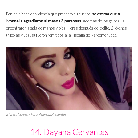
Por los signos de violencia que presentó su cuerpo,
se estima que a
Ivonne la agredieron al menos 3 personas
. Además de los golpes, la
encontraron atada de manos y pies. Horas después del delito, 2 jóvenes
(Nicolás y Jesús) fueron remitidos a la Fiscalía de Narcomenudeo.
Ella era Ivonne. / Foto:
Agencia Presentes
14. Dayana Cervantes