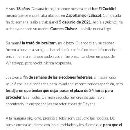
A sus
18 años
, Dayana trabajaba como mesera en el
bar El Cuchitril
,
mismo que se encontraba ubicado en
Zapotlanejo (Jalisco)
. Como cada
fin de semana, salió a trabajar el
5 de junio de 2021
. Al día siguiente iría
a desayunar con su madre,
Carmen Chávez
. La visita nunca llegó.
Su mamá
la trató de localizar
y no lo logró. Cuando ella y su esposo
fueron a buscar a su hija al bar, el dueño confesó no tener información. La
única manera en la que pudo ayudar fue preguntando en un grupo de
WhatsApp, pero no obtuvieron respuesta.
Justo en el
fin de semana de las elecciones federales
, el matrimonio
acudió con las autoridades para levantar el reporte por desaparición, pero
les dijeron que tenían que dejar pasar el plazo de 24 horas para
proceder
. Esa noche, Carmen escuchó rumores de que habían
encontrado un cuerpo con las características de Dayana.
A la mañana siguiente, prendió el televisor y escuchó las noticias. De
nueva cuenta acudieron con las autoridades y les dijeron que
para que el