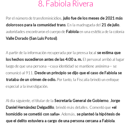
8. Fabiola Rivera
Por el número de transfeminicidios,
julio fue de los meses de 2021 más
dolorosos para la comunidad trans
. En la madrugada del
21 de julio
,
autoridades encontraron el cuerpo de
Fabiola
en una estética de la colonia
Valle Dorado (San Luis Potosí)
.
A partir de la información recuperada por la prensa local
se estima que
los hechos sucedieron antes de las 4:00 a. m.
El personal arribó al lugar
luego de que una persona —cuya identidad se mantiene anónima— se
comunicó al 911.
Desde un principio se dijo que el caso de Fabiola se
trataba de un crimen de odio.
Por tanto, la Fiscalía brindó un enfoque
especial a la investigación.
Al día siguiente, el titular de la
Secretaría General de Gobierno
,
Jorge
Daniel Hernández Delgadillo
, brindó más detalles. Comentó que
«el
homicidio se cometió con saña»
. Además,
se planteó la hipótesis de
que el delito estuviera a cargo de una persona cercana a Fabiola
.