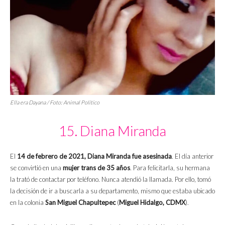
Ella era Dayana / Foto:
Animal Político
15. Diana Miranda
El
14 de febrero de 2021,
Diana Miranda fue asesinada
. El día anterior
se convirtió en una
mujer trans de 35 años
. Para felicitarla, su hermana
la trató de contactar por teléfono. Nunca atendió la llamada. Por ello, tomó
la decisión de ir a buscarla a su departamento, mismo que estaba ubicado
en la colonia
San Miguel Chapultepec
(
Miguel Hidalgo, CDMX
).