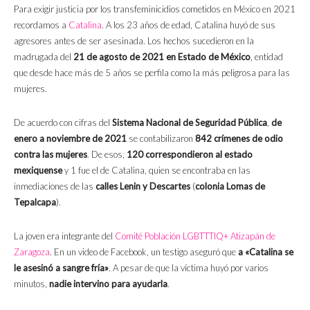
Para exigir justicia por los transfeminicidios cometidos en México en 2021
recordamos a
Catalina
. A los 23 años de edad, Catalina huyó de sus
agresores antes de ser asesinada. Los hechos sucedieron en la
madrugada del
21 de agosto de 2021 en Estado de México
, entidad
que desde hace más de 5 años se perfila como la más peligrosa para las
mujeres.
De acuerdo con cifras del
Sistema Nacional de Seguridad Pública
,
de
enero a noviembre de 2021
se contabilizaron
842 crímenes de odio
contra las mujeres
. De esos,
120 correspondieron al estado
mexiquense
y 1 fue el de Catalina, quien se encontraba en las
inmediaciones de las
calles Lenin y Descartes
(
colonia Lomas de
Tepalcapa
).
La joven era integrante del
Comité Población LGBTTTIQ+ Atizapán de
Zaragoza
. En un video de Facebook, un testigo aseguró que
a «Catalina se
le asesinó a sangre fría»
. A pesar de que la víctima huyó por varios
minutos,
nadie intervino para ayudarla
.