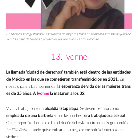
En México se registraron 3 asesinatos de mujeres trans en la misma semana de julio de
2021. El caso de Valeria Carrasco es uno de ellos. / Foto:
Proceso
13. Ivonne
La llamada ‘ciudad de derechos’ también está dentro de las entidades
de México en las que se cometieron transfeminicidios en 2021.
En
nuestro país y Latinoamérica,
la esperanza de vida de las mujeres trans
es de 35 años
.
A
Ivonne
la mataron a los 32.
Vivía y trabajaba en la
alcaldía Iztapalapa
. Se desempeñaba como
empleada de una barbería
y, por las noches,
era trabajadora sexual
.
Quien reportó el homicidio fue el dueño del establecimiento. Según contó a
La Silla Rota
, cuando quiso entrar a su negocio encontró el cuerpo de la
víctima.