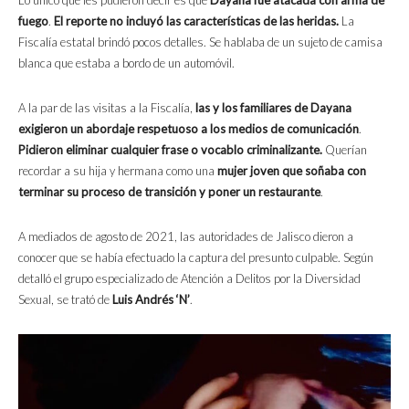
fuego
.
El reporte no incluyó las características de las heridas.
La
Fiscalía estatal brindó pocos detalles. Se hablaba de un sujeto de camisa
blanca que estaba a bordo de un automóvil.
A la par de las visitas a la Fiscalía,
las y los familiares de Dayana
exigieron un abordaje respetuoso a los medios de comunicación
.
Pidieron eliminar cualquier frase o vocablo criminalizante.
Querían
recordar a su hija y hermana como una
mujer joven que soñaba con
terminar su proceso de transición y poner un restaurante
.
A mediados de agosto de 2021, las autoridades de Jalisco dieron a
conocer que se había efectuado la captura del presunto culpable. Según
detalló el grupo especializado de Atención a Delitos por la Diversidad
Sexual, se trató de
Luis Andrés ‘N’
.