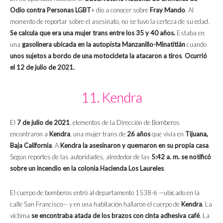
Odio contra Personas LGBT
+ dio a conocer sobre
Fray Mando
. Al
momento de reportar sobre el asesinato, no se tuvo la certeza de su edad.
Se calcula que era una mujer trans entre los 35 y 40 años.
Estaba en
una
gasolinera ubicada en la autopista Manzanillo-Minatitlán
cuando
unos sujetos a bordo de una motocicleta la atacaron a tiros
.
Ocurrió
el 12 de julio de 2021.
11. Kendra
El
7 de julio de 2021
, elementos de la Dirección de Bomberos
encontraron a
Kendra
, una mujer trans de
26 años
que vivía en
Tijuana,
Baja California
. A
Kendra la asesinaron y quemaron en su propia casa
.
Según reportes de las autoridades, alrededor de las
5:42 a. m. se notificó
sobre un incendio en la colonia Hacienda Los Laureles
.
El cuerpo de bomberos entró al departamento 1538-6 —ubicado en la
calle San Francisco— y en una habitación hallaron el cuerpo de
Kendra
. La
víctima
se encontraba atada de los brazos con cinta adhesiva café
. La