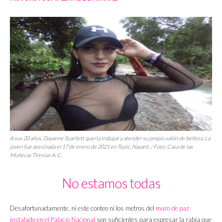
A sus 20 años, Dayanne Scarllett quería trabajar y atender su propio salón de belleza. La
joven fue asesinada el 17 de enero de 2021 en Tepic, Nayarit. / Foto: Casa de las
Muñecas Tiresias A. C.
No estamos todas
Desafortunadamente, ni este conteo ni los metros del
muro de paz
instalado en el Palacio Nacional
son suficientes para expresar la rabia que