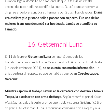
Cuando llegó al domicilio se dio cuenta de que la televisión estaba
encendida, pero nadie respondió a la puerta. Buscó a un cerrajero y, al
dirigirse al baño, encontró a su hermana con 2 cuchillos clavados.
Diana
era estilista y le gustaba salir a pasear con su perro.
Fue una de las
mujeres trans que denunció ser hostigada. Jamás se atendió a su
llamado.
16. Getsemaní Luna
El 11 de febrero,
Getsemaní Luna
se reportó dentro de los
transfeminicidios cometidos en México en 2021. A la fecha de este texto
(14 de diciembre de 2021),
no se cuenta con mucha información
. La
única certeza al respecto es que se halló su cuerpo en
Cosoleacaque,
Veracruz
.
Mientras ejercía el trabajo sexual en la carretera con destino a Nueva
Teapa, la asesinaron con arma de fuego.
Según reportó el portal
Calor
Noticias
, las balas le perforaron corazón, oído y cabeza. Se identificó tiro
de gracia. A Getsemaní Luna la recuerdan como una chica alegre y a la