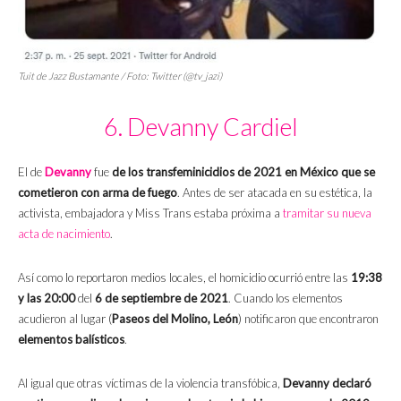
Tuit de Jazz Bustamante / Foto: Twitter (@tv_jazi)
6. Devanny Cardiel
El de
Devanny
fue
de los transfeminicidios de 2021 en México que se
cometieron con arma de fuego
. Antes de ser atacada en su estética, la
activista, embajadora y Miss Trans estaba próxima a
tramitar su nueva
acta de nacimiento
.
Así como lo reportaron medios locales, el homicidio ocurrió entre las
19:38
y las 20:00
del
6 de septiembre de 2021
. Cuando los elementos
acudieron al lugar (
Paseos del Molino, León
) notificaron que encontraron
elementos balísticos
.
Al igual que otras víctimas de la violencia transfóbica,
Devanny declaró