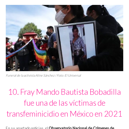
Funeral de la activista Aline Sánchez / Foto:
El Universal
10. Fray Mando Bautista Bobadilla
fue una de las víctimas de
transfeminicidio en México en 2021
En su apartado noticias, el
Observatorio Nacional de Crímenes de