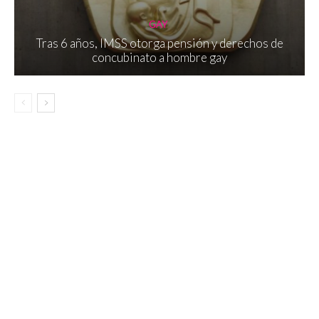
GAY
Tras 6 años, IMSS otorga pensión y derechos de
concubinato a hombre gay