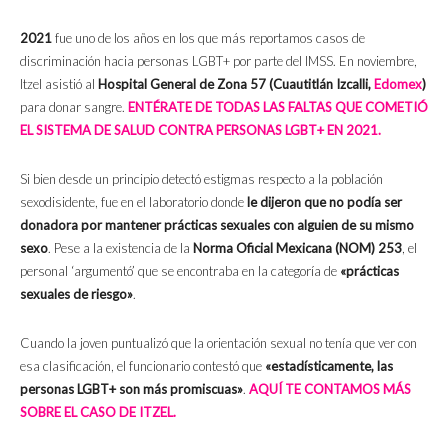
2021
fue uno de los años en los que más reportamos casos de
discriminación hacia personas LGBT+ por parte del IMSS. En noviembre,
Itzel asistió al
Hospital General de Zona 57 (Cuautitlán Izcalli,
Edomex
)
para donar sangre.
ENTÉRATE DE TODAS LAS FALTAS QUE COMETIÓ
EL SISTEMA DE SALUD CONTRA PERSONAS LGBT+ EN 2021.
Si bien desde un principio detectó estigmas respecto a la población
sexodisidente, fue en el laboratorio donde
le dijeron que no podía ser
donadora por mantener prácticas sexuales con alguien de su mismo
sexo
. Pese a la existencia de la
Norma Oficial Mexicana (NOM) 253
, el
personal ‘argumentó’ que se encontraba en la categoría de
«prácticas
sexuales de riesgo»
.
Cuando la joven puntualizó que la orientación sexual no tenía que ver con
esa clasificación, el funcionario contestó que
«estadísticamente, las
personas LGBT+ son más promiscuas»
.
AQUÍ TE CONTAMOS MÁS
SOBRE EL CASO DE ITZEL.