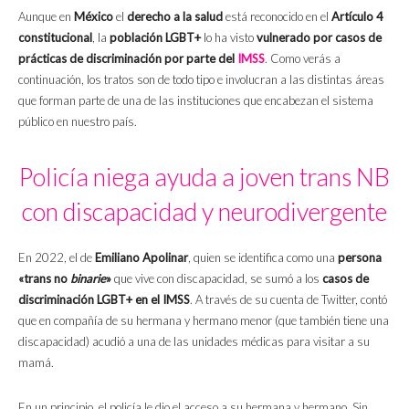
Aunque en
México
el
derecho a la salud
está reconocido en el
Artículo 4
constitucional
, la
población LGBT+
lo ha visto
vulnerado por casos de
prácticas de discriminación por parte del
IMSS
. Como verás a
continuación, los tratos son de todo tipo e involucran a las distintas áreas
que forman parte de una de las instituciones que encabezan el sistema
público en nuestro país.
Policía niega ayuda a joven trans NB
con discapacidad y neurodivergente
En 2022, el de
Emiliano Apolinar
, quien se identifica como una
persona
«trans no
binarie
»
que vive con discapacidad, se sumó a los
casos de
discriminación LGBT+ en el IMSS
. A través de su cuenta de Twitter, contó
que en compañía de su hermana y hermano menor (que también tiene una
discapacidad) acudió a una de las unidades médicas para visitar a su
mamá.
En un principio, el policía le dio el acceso a su hermana y hermano. Sin