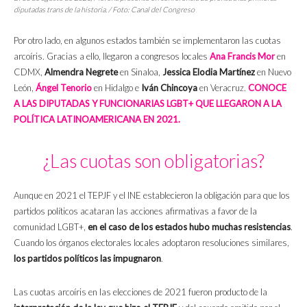
diputadas trans de la historia. / Foto: Canal del Congreso
Por otro lado, en algunos estados también se implementaron las cuotas
arcoíris. Gracias a ello, llegaron a congresos locales
Ana Francis Mor
en
CDMX,
Almendra Negrete
en Sinaloa,
Jessica Elodia Martínez
en Nuevo
León,
Ángel Tenorio
en Hidalgo e
Iván Chincoya
en Veracruz.
CONOCE
A LAS DIPUTADAS Y FUNCIONARIAS LGBT+ QUE LLEGARON A LA
POLÍTICA LATINOAMERICANA EN 2021.
¿Las cuotas son obligatorias?
Aunque en 2021 el TEPJF y el INE establecieron la obligación para que los
partidos políticos acataran las acciones afirmativas a favor de la
comunidad LGBT+,
en el caso de los estados hubo muchas resistencias
.
Cuando los órganos electorales locales adoptaron resoluciones similares,
los partidos políticos las impugnaron
.
Las cuotas arcoíris en las elecciones de 2021 fueron producto de la