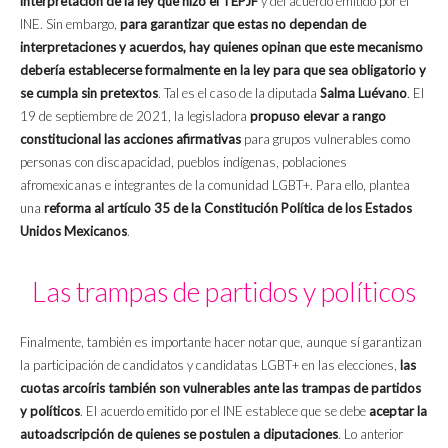
interpretación de la ley que hizo el TEPJF
y del acuerdo emitido por el
INE. Sin embargo,
para garantizar que estas no dependan de
interpretaciones y acuerdos, hay quienes opinan que este mecanismo
debería establecerse formalmente en la ley para que sea obligatorio y
se cumpla sin pretextos
. Tal es el caso de la diputada
Salma Luévano
. El
19 de septiembre de 2021, la legisladora
propuso elevar a rango
constitucional las acciones afirmativas
para grupos vulnerables como
personas con discapacidad, pueblos indígenas, poblaciones
afromexicanas e integrantes de la comunidad LGBT+. Para ello, plantea
una
reforma al artículo 35 de la Constitución Política de los Estados
Unidos Mexicanos
.
Las trampas de partidos y políticos
Finalmente, también es importante hacer notar que, aunque sí garantizan
la participación de candidatos y candidatas LGBT+ en las elecciones,
las
cuotas arcoíris también son vulnerables ante las trampas de partidos
y políticos
. El acuerdo emitido por el INE establece que se debe
aceptar la
autoadscripción de quienes se postulen a diputaciones
. Lo anterior