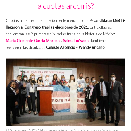
a cuotas arcoíris?
Gracias a las medidas anteriormente mencionadas,
4 candidatas LGBT+
llegaron al Congreso tras las elecciones de 2021
. Entre ellas se
encuentran las 2 primeras diputadas trans de la historia de México:
María Clemente García Moreno
y
Salma Luévano
. También se
reeligieron las diputadas
Celeste Ascencio
y
Wendy Briceño
.
El 30 de agosto de 2021, Morena presentó en conferencia de prensa a las primeras