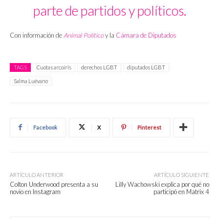
parte de partidos y políticos.
Con información de
Animal Político
y la
Cámara de Diputados
TAGS
Cuotas arcoíris
derechos LGBT
diputados LGBT
Salma Luévano
Facebook
X
Pinterest
ARTÍCULO ANTERIOR
ARTÍCULO SIGUIENTE
Colton Underwood presenta a su
Lilly Wachowski explica por qué no
novio en Instagram
participó en Matrix 4