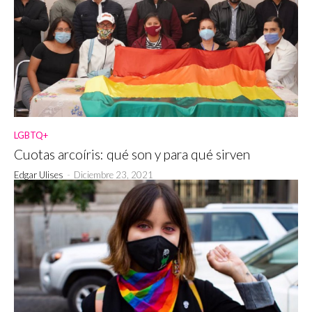
LGBTQ+
Cuotas arcoíris: qué son y para qué sirven
Edgar Ulises
-
Diciembre 23, 2021