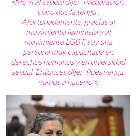
«Me vi al espejo dije: “Preparación,
claro que la tengo”.
Afortunadamente, gracias al
movimiento feminista y al
movimiento LGBT, soy una
persona muy capacitada en
derechos humanos y en diversidad
sexual. Entonces dije: “Pues venga,
vamos a hacerlo”».