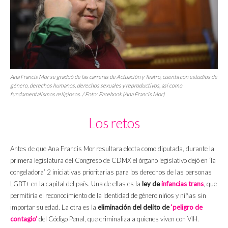
Ana Francis Mor se graduó de las carreras de Actuación y Teatro, cuenta con estudios de
género, derechos humanos, derechos sexuales y reproductivos, así como
fundamentalismos religiosos. / Foto: Facebook (Ana Francis Mor)
Los retos
Antes de que Ana Francis Mor resultara electa como diputada, durante la
primera legislatura del Congreso de CDMX el órgano legislativo dejó en ‘la
congeladora’ 2 iniciativas prioritarias para los derechos de las personas
LGBT+ en la capital del país. Una de ellas es la
ley de
infancias trans
, que
permitiría el reconocimiento de la identidad de género niños y niñas sin
importar su edad. La otra es la
eliminación del delito de
‘peligro de
contagio’
del Código Penal, que criminaliza a quienes viven con VIH.