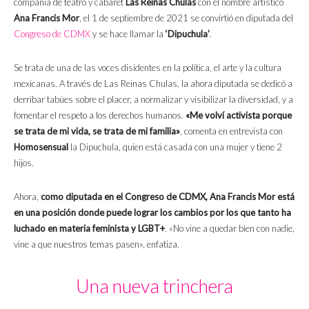
compañía de teatro y cabaret
Las Reinas Chulas
con el nombre artístico
Ana Francis Mor
, el 1 de septiembre de 2021 se convirtió en diputada del
Congreso de CDMX
y se hace llamar la
‘Dipuchula’
.
Se trata de una de las voces disidentes en la política, el arte y la cultura
mexicanas. A través de Las Reinas Chulas, la ahora diputada se dedicó a
derribar tabúes sobre el placer, a normalizar y visibilizar la diversidad, y a
fomentar el respeto a los derechos humanos.
«Me volví activista porque
se trata de mi vida, se trata de mi familia»
, comenta en entrevista con
Homosensual
la Dipuchula, quien está casada con una mujer y tiene 2
hijos.
Ahora,
como diputada en el Congreso de CDMX, Ana Francis Mor está
en una posición donde puede lograr los cambios por los que tanto ha
luchado en materia feminista y LGBT+
. «No vine a quedar bien con nadie,
vine a que nuestros temas pasen», enfatiza.
Una nueva trinchera