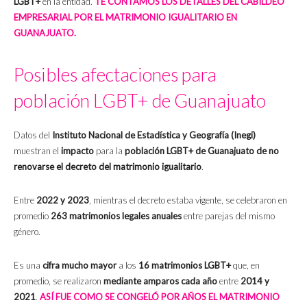
LGBT+
en la entidad.
TE CONTAMOS LOS DETALLES DEL CABILDEO
EMPRESARIAL POR EL MATRIMONIO IGUALITARIO EN
GUANAJUATO.
Posibles afectaciones para
población LGBT+ de Guanajuato
Datos del
Instituto Nacional de Estadística y Geografía (Inegi)
muestran el
impacto
para la
población LGBT+ de Guanajuato de no
renovarse el decreto del matrimonio igualitario
.
Entre
2022 y 2023
, mientras el decreto estaba vigente, se celebraron en
promedio
263 matrimonios legales anuales
entre parejas del mismo
género.
Es una
cifra mucho mayor
a los
16 matrimonios LGBT+
que, en
promedio, se realizaron
mediante amparos cada año
entre
2014 y
2021
.
ASÍ FUE COMO SE CONGELÓ POR AÑOS EL MATRIMONIO