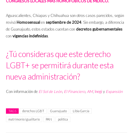
CONGRESOS LOCALES MÁS HOMOFÓBICOS DE MÉXICO.
Aguascalientes, Chiapas y Chihuahua son otros casos parecidos, según
revisó
Homosensual
en
septiembre de 2024
. Sin embargo, a diferencia
de Guanajuato, estos estados cuentan con
decretos gubernamentales
con
vigencias indefinidas
.
¿Tú consideras que este derecho
LGBT+ se permitirá durante esta
nueva administración?
Con información de
El Sol de León
,
El Financiero
,
AM
,
Inegi
y
Expansión
TAGS
derechos LGBT
Guanajuato
Libia García
matrimonio igualitario
PAN
política