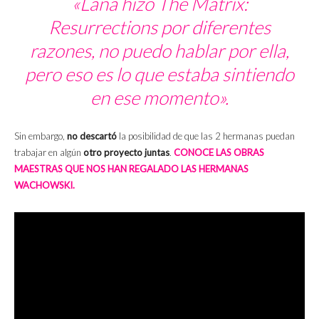
«Lana hizo
The Matrix:
Resurrections
por diferentes
razones, no puedo hablar por ella,
pero eso es lo que estaba sintiendo
en ese momento».
Sin embargo,
no descartó
la posibilidad de que las 2 hermanas puedan
trabajar en algún
otro proyecto juntas
.
CONOCE LAS OBRAS
MAESTRAS QUE NOS HAN REGALADO LAS HERMANAS
WACHOWSKI.