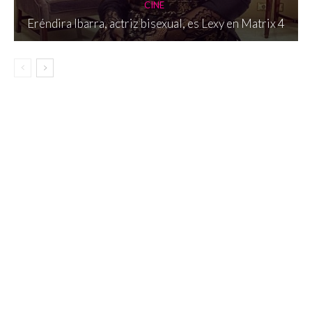
CINE
Eréndira Ibarra, actriz bisexual, es Lexy en Matrix 4