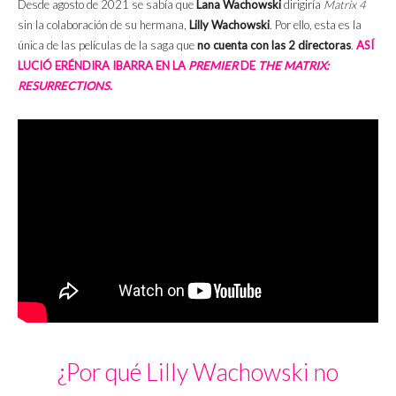
Desde agosto de 2021 se sabía que
Lana Wachowski
dirigiría
Matrix 4
sin la colaboración de su hermana,
Lilly Wachowski
. Por ello, esta es la
única de las películas de la saga que
no cuenta con las 2 directoras
.
ASÍ
LUCIÓ ERÉNDIRA IBARRA EN LA
PREMIER
DE
THE MATRIX:
RESURRECTIONS
.
¿Por qué Lilly Wachowski no