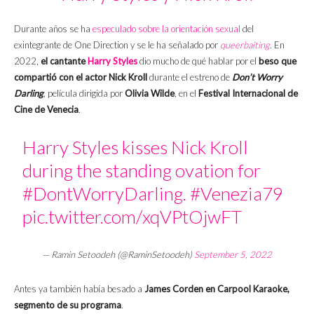
Durante años se ha
especulado sobre la orientación sexual
del
exintegrante de One Direction y se le ha señalado por
queerbaiting
. En
2022,
el cantante
Harry Styles
dio mucho de qué hablar por el
beso que
compartió con el actor Nick Kroll
durante el estreno de
Don’t Worry
Darling
, película dirigida por
Olivia Wilde
, en el
Festival Internacional de
Cine de Venecia
.
Harry Styles kisses Nick Kroll
during the standing ovation for
#DontWorryDarling
.
#Venezia79
pic.twitter.com/xqVPtOjwFT
— Ramin Setoodeh (@RaminSetoodeh)
September 5, 2022
Antes ya también había besado a
James Corden en Carpool Karaoke,
segmento de su programa
.