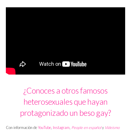
¿Conoces a otros famosos
heterosexuales que hayan
protagonizado un beso gay?
Con información de
YouTube
,
Instagram
,
People en español
y
Videismo