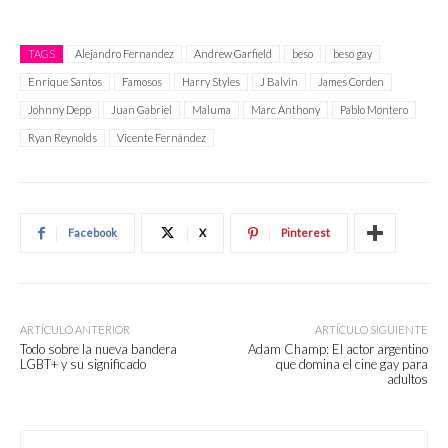
TAGS
Alejandro Fernandez
Andrew Garfield
beso
beso gay
Enrique Santos
Famosos
Harry Styles
J Balvin
James Corden
Johnny Depp
Juan Gabriel
Maluma
Marc Anthony
Pablo Montero
Ryan Reynolds
Vicente Fernández
Facebook
X
Pinterest
ARTÍCULO ANTERIOR
ARTÍCULO SIGUIENTE
Todo sobre la nueva bandera
Adam Champ: El actor argentino
LGBT+ y su significado
que domina el cine gay para
adultos