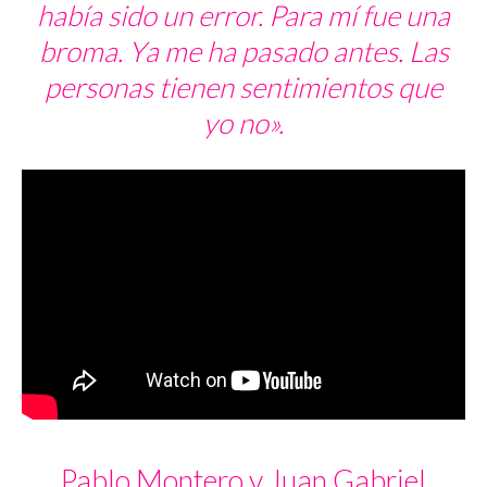
había sido un error. Para mí fue una
broma. Ya me ha pasado antes. Las
personas tienen sentimientos que
yo no».
Pablo Montero y Juan Gabriel