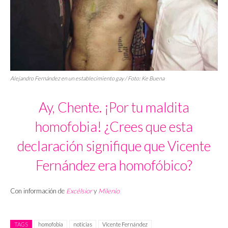
Alejandro Fernández en un establecimiento gay / Foto: Ke Buena
Ay, Chente. ¡Por tu maldita
homofobia! ¿Crees que esta
declaración signifique que Vicente
Fernández era homofóbico?
Con información de
Excélsior
y
Milenio
TAGS
homofobia
noticias
Vicente Fernández