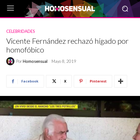
CELEBRIDADES
Vicente Fernández rechazó hígado por
homofóbico
Por
Homosensual
Mayo 8, 2019
Facebook
X
Pinterest