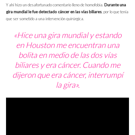
Y ahí hizo un desafortunado comentario lleno de homofobia.
Durante una
gira mundial le fue detectado cáncer en las vías biliares
, por lo que tenía
que ser sometido a una intervención quirúrgica.
«Hice una gira mundial y estando
en Houston me encuentran una
bolita en medio de las dos vías
biliares y era cáncer. Cuando me
dijeron que era cáncer, interrumpí
la gira».