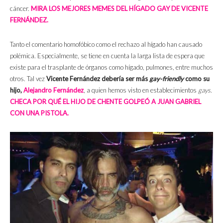
cáncer.
MIRA LOS MEJORES MEMES DEL HÍGADO GAY DE VICENTE
FERNÁNDEZ.
Tanto el comentario homofóbico como el rechazo al hígado han causado
polémica. Especialmente, se tiene en cuenta la larga lista de espera que
existe para el trasplante de órganos como hígado, pulmones, entre muchos
otros. Tal vez
Vicente Fernández debería ser más
gay-friendly
como su
hijo,
Alejandro Fernández
, a quien hemos visto en establecimientos
gays
.
CHECA POR QUÉ EL HIJO DE CHENTE GOLPEÓ A JUAN GABRIEL
CON UNA PISTOLA.