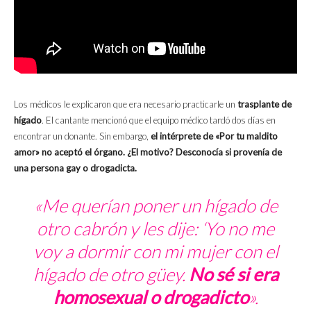
Los médicos le explicaron que era necesario practicarle un
trasplante de
hígado
. El cantante mencionó que el equipo médico tardó dos días en
encontrar un donante. Sin embargo,
el intérprete de «Por tu maldito
amor» no aceptó el órgano. ¿El motivo? Desconocía si provenía de
una persona gay o drogadicta.
«
Me querían poner un hígado de
otro cabrón y les dije: ‘Yo no me
voy a dormir con mi mujer con el
hígado de otro güey.
No sé si era
homosexual o drogadicto
».