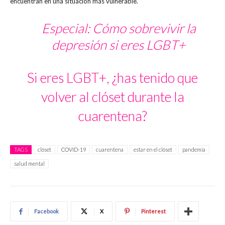
encuentran en una situación más vulnerable.
Especial: Cómo sobrevivir la
depresión si eres LGBT+
Si eres LGBT+, ¿has tenido que
volver al clóset durante la
cuarentena?
TAGS
clóset
COVID-19
cuarentena
estar en el clóset
pandemia
salud mental
Facebook
X
Pinterest