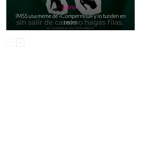
LGBTQ+
IMSS usa meme de «Compermisa» y lo tunden en
redes