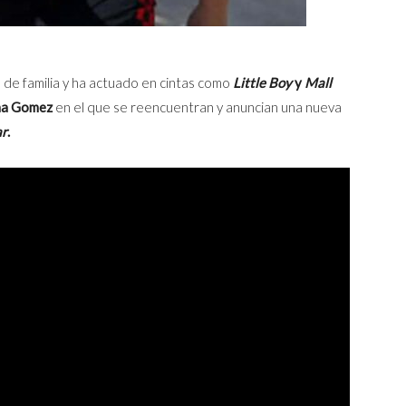
de familia y ha actuado en cintas como
Little Boy
y
Mall
ena Gomez
en el que se reencuentran y anuncian una nueva
ar
.