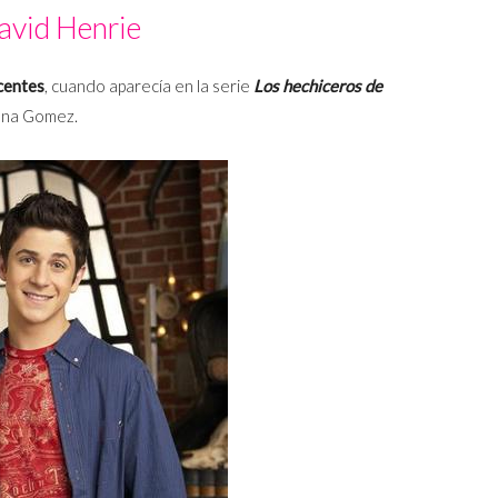
avid Henrie
centes
, cuando aparecía en la serie
Los hechiceros de
ena Gomez.