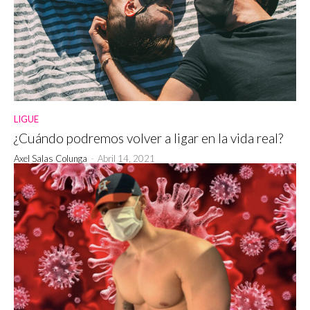
LIGUE
¿Cuándo podremos volver a ligar en la vida real?
Axel Salas Colunga
-
Abril 14, 2021