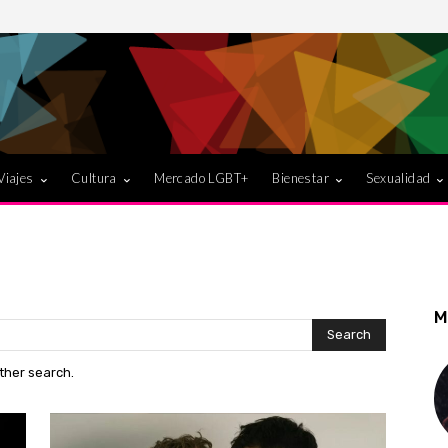
Viajes
Cultura
Mercado LGBT+
Bienestar
Sexualidad
M
Search
other search.