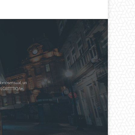
a Homosensual, un
imo LGBTTTIQA+.