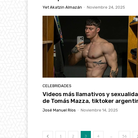
Yet Akatzin Almazán
-
Noviembre 24, 2025
CELEBRIDADES
Videos más llamativos y sexualid
de Tomás Mazza, tiktoker argenti
José Manuel Ríos
-
Noviembre 14, 2025
...
1
2
3
4
56