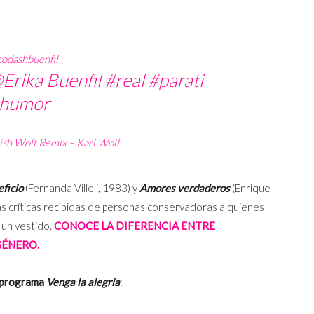
odashbuenfil
Erika Buenfil
#real
#parati
humor
sh Wolf Remix – Karl Wolf
eficio
(Fernanda Villeli, 1983) y
Amores verdaderos
(Enrique
as críticas recibidas de personas conservadoras a quienes
 un vestido.
CONOCE LA DIFERENCIA ENTRE
GÉNERO.
l programa
Venga la alegría
: