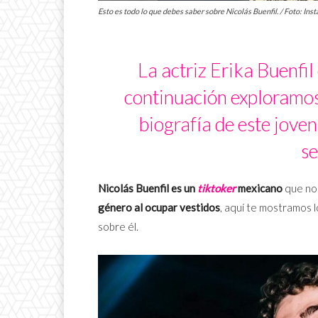
Esto es todo lo que debes saber sobre Nicolás Buenfil. / Foto: Ins
La actriz Erika Buenfil
continuación exploramos 
biografía de este jove
se
Nicolás Buenfil es un
tiktoker
mexicano
que no 
género al ocupar vestidos
, aquí te mostramos l
sobre él.