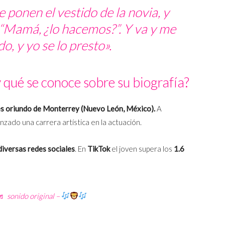
 ponen el vestido de la novia, y
 “Mamá, ¿lo hacemos?”. Y va y me
o, y yo se lo presto».
 qué se conoce sobre su biografía?
 es oriundo de Monterrey (Nuevo León, México).
A
zado una carrera artística en la actuación.
iversas redes sociales
. En
TikTok
el joven supera los
1.6
♬ sonido original –