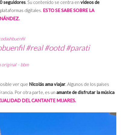
0 seguidores
. Su contenido se centra en
videos de
lataformas digitales.
ESTO SE SABE SOBRE LA
RNÁNDEZ.
odashbuenfil
obuenfil
#real
#ootd
#parati
original – bbm
posible ver que
Nicolás ama viajar
. Algunos de los países
ancia. Por otra parte, es un
amante de disfrutar la música
EXUALIDAD DEL CANTANTE MIJARES.