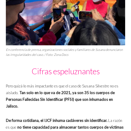
En conferencia de prensa, organizaciones sociales y familiares de Susana denunciaron
las irregularidades del caso. / Foto:
Zona Docs
Cifras espeluznantes
Pero quizá lo más impactante es que el caso de Susana Silvestre no es
aislado.
Tan solo en lo que va de 2021, ya son 35 los cuerpos de
Personas Fallecidas Sin Identificar (PFSI) que son inhumados en
Jalisco.
De forma cotidiana, el IJCF inhuma cadáveres sin identificar.
La razón
es que
no tiene capacidad para almacenar tantos cuerpos de víctimas