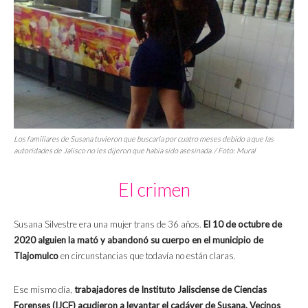
Los familiares de Susana tuvieron que buscarla por cuatro meses debido a que las
autoridades de Jalisco no les dijeron que había sido asesinada. / Foto:
Mural
El crimen
Susana Silvestre era una mujer trans de 36 años.
El 10 de octubre de
2020 alguien la mató y abandonó su cuerpo en el municipio de
Tlajomulco
en circunstancias que todavía no están claras.
Ese mismo día,
trabajadores de Instituto Jalisciense de Ciencias
Forenses (IJCF) acudieron a levantar el cadáver de Susana. Vecinos