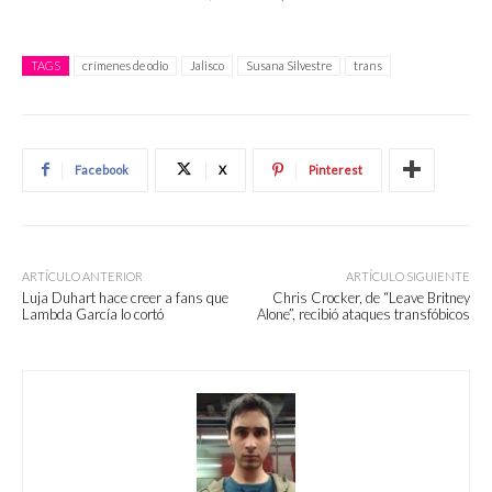
TAGS
crímenes de odio
Jalisco
Susana Silvestre
trans
Facebook
X
Pinterest
ARTÍCULO ANTERIOR
ARTÍCULO SIGUIENTE
Luja Duhart hace creer a fans que
Chris Crocker, de “Leave Britney
Lambda García lo cortó
Alone”, recibió ataques transfóbicos