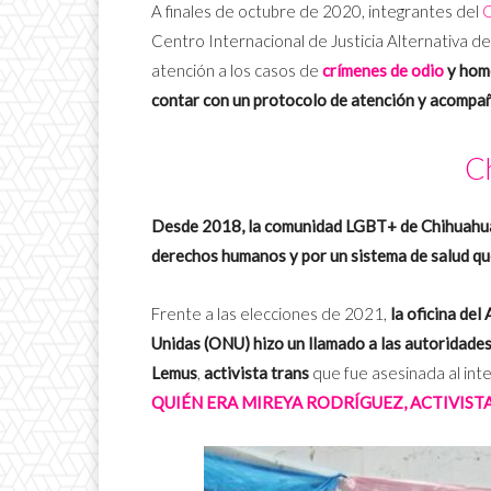
A finales de octubre de 2020, integrantes del
C
Centro Internacional de Justicia Alternativa d
atención a los casos de
crímenes de odio
y hom
contar con un protocolo de atención y acompañ
C
Desde 2018, la comunidad LGBT+ de Chihuahua 
derechos humanos y por un sistema de salud que
Frente a las elecciones de 2021,
la oficina de
Unidas (ONU)
hizo un llamado a las autoridade
Lemus
,
activista trans
que fue asesinada al int
QUIÉN ERA MIREYA RODRÍGUEZ, ACTIVIST