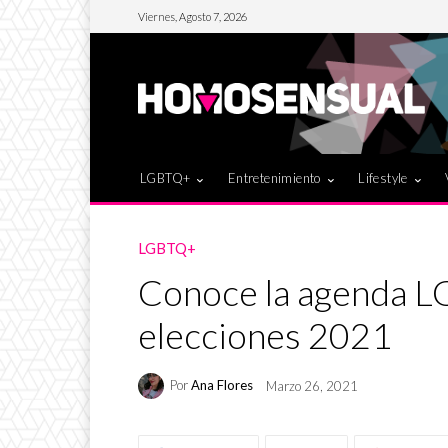
Viernes, Agosto 7, 2026
LGBTQ+
Entretenimiento
Lifestyle
LGBTQ+
Conoce la agenda LG
elecciones 2021
Por
Ana Flores
Marzo 26, 2021