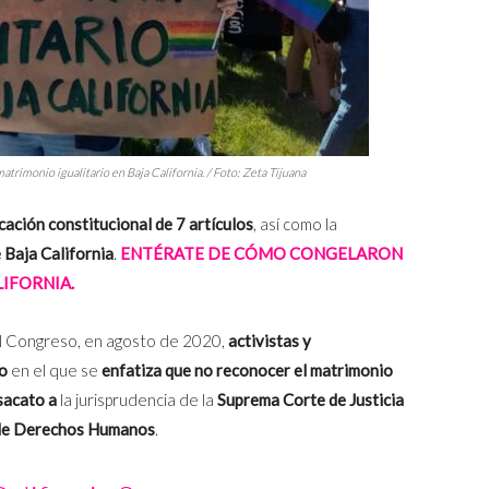
trimonio igualitario en Baja California. / Foto: Zeta Tijuana
cación constitucional de 7 artículos
, así como la
 Baja California
.
ENTÉRATE DE CÓMO CONGELARON
LIFORNIA.
del Congreso, en agosto de 2020,
activistas y
ro
en el que se
enfatiza que no reconocer el matrimonio
esacato a
la jurisprudencia de la
Suprema Corte de Justicia
a de Derechos Humanos
.