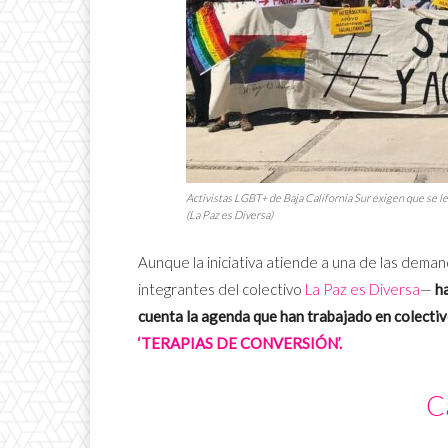
Activistas LGBT+ de Baja California Sur exigen que se les
(La Paz es Diversa)
Aunque la iniciativa atiende a una de las dem
integrantes del colectivo
La Paz es Diversa
—
h
cuenta la agenda que han trabajado en colecti
‘TERAPIAS DE CONVERSIÓN’.
C