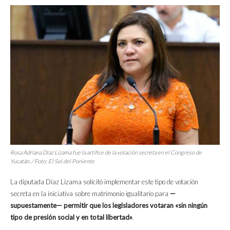
Rosa Adriana Díaz Lizama fue la artífice de la votación secreta en el Congreso de
Yucatán. / Foto:
El Sol del Poniente
La diputada Díaz Lizama solicitó implementar este tipo de votación
secreta en la iniciativa sobre matrimonio igualitario para
—
supuestamente— permitir que los legisladores votaran «sin ningún
tipo de presión social y en total libertad»
.