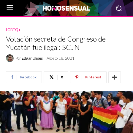
LGBTQ+
Votación secreta de Congreso de
Yucatán fue ilegal: SCJN
Por
Edgar Ulises
Agosto 18, 2021
Facebook
X
Pinterest