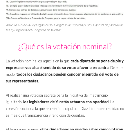
Artículo 139 de la Ley Orgánica del Congreso de Yucatán / Foto: Captura de pantalla de
la Ley Orgánica del Congreso de Yucatán
¿Qué es la votación nominal?
La votación nominal es aquella en la que
cada diputado se pone de pie y
expresa en voz alta el sentido de su voto: a favor o en contra
. De este
modo,
todos los ciudadanos pueden conocer el sentido del voto de
sus representantes
.
Al realizar una votación secreta para la iniciativa del matrimonio
igualitario,
los legisladores de Yucatán actuaron con opacidad
. La
«presión social» a la que se refería la diputada Díaz Lizama en realidad no
es más que transparencia y rendición de cuentas.
El tema no es menor:
si los ciudadanos no pueden saber cómo votaron