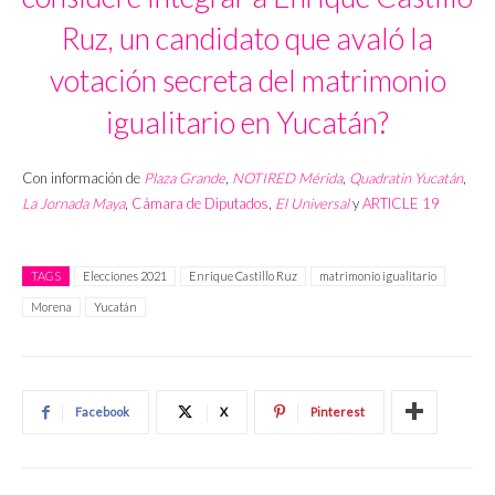
Ruz, un candidato que avaló la
votación secreta del matrimonio
igualitario en Yucatán?
Con información de
Plaza Grande
,
NOTIRED Mérida
,
Quadratin Yucatán
,
La Jornada Maya
,
Cámara de Diputados
,
El Universal
y
ARTICLE 19
TAGS
Elecciones 2021
Enrique Castillo Ruz
matrimonio igualitario
Morena
Yucatán
Facebook
X
Pinterest