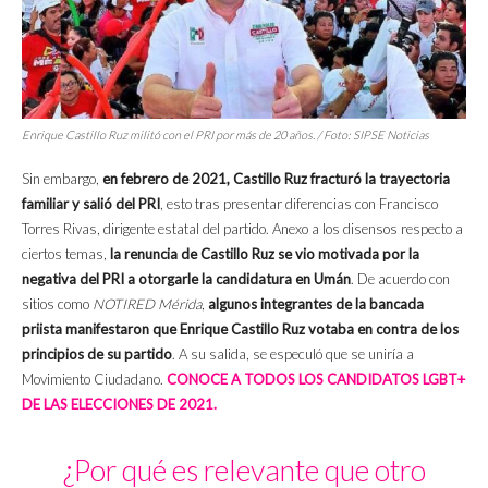
Enrique Castillo Ruz militó con el PRI por más de 20 años. / Foto: SIPSE Noticias
Sin embargo,
en febrero de 2021, Castillo Ruz fracturó la trayectoria
familiar y salió del PRI
, esto tras presentar diferencias con Francisco
Torres Rivas, dirigente estatal del partido. Anexo a los disensos respecto a
ciertos temas,
la renuncia de Castillo Ruz se vio motivada por la
negativa del PRI a otorgarle la candidatura en Umán
. De acuerdo con
sitios como
NOTIRED Mérida
,
algunos integrantes de la bancada
priista manifestaron que Enrique Castillo Ruz votaba en contra de los
principios de su partido
. A su salida, se especuló que se uniría a
Movimiento Ciudadano.
CONOCE A TODOS LOS CANDIDATOS LGBT+
DE LAS ELECCIONES DE 2021.
¿Por qué es relevante que otro