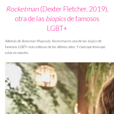
Rocketman
(Dexter Fletcher, 2019),
otra de las
biopics
de famosos
LGBT+
Además de
Bohemian Rhapsody
,
Rocketman
es una de las
biopics
de
famosos LGBT+ más exitosas de los últimos años. Y claro que tenía que
estar en nuestro.