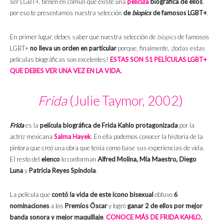
ser LGBT+, tienen en común que existe una
película
biográfica de ellos
,
por eso te presentamos nuestra selección
de
biopics
de famosos LGBT+
.
En primer lugar, debes saber que nuestra selección de
biopics
de famosos
LGBT+
no lleva un orden en particular
porque, finalmente, ¡todas estas
películas biográficas son excelentes!
ESTAS SON 51 PELÍCULAS LGBT+
QUE DEBES VER UNA VEZ EN LA VIDA.
Frida
(Julie Taymor, 2002)
Frida
es la
película biográfica de Frida Kahlo
protagonizada
por la
actriz mexicana
Salma Hayek
. En ella podemos conocer la historia de la
pintora que creó una obra que tenía como base sus experiencias de vida.
El resto del
elenco
lo conforman
Alfred Molina, Mía Maestro, Diego
Luna
y
Patricia Reyes Spíndola
.
La película que
contó la vida de este ícono bisexual
obtuvo
6
nominaciones
a los
Premios Óscar
y logró
ganar 2 de ellos por mejor
banda sonora y mejor maquillaje
.
CONOCE MÁS DE FRIDA KAHLO,