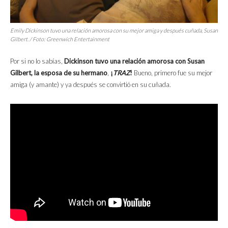
Emily Dickinson tuvo una relación amorosa con su mejor amiga y después cuñada, Susan
Gilbert. / Foto: Greenwich Entertainment
Por si no lo sabías,
Dickinson tuvo una relación amorosa con Susan
Gilbert, la esposa de su hermano
,
¡
TRAZ
!
Bueno, primero fue su mejor
amiga (y amante) y ya después se convirtió en su cuñada.