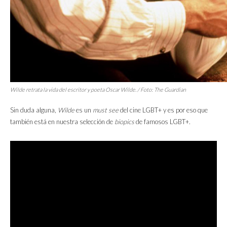
Wilde
retrata la vida del escritor y poeta Oscar Wilde. / Foto:
The Guardian
Sin duda alguna,
Wilde
es un
must see
del cine LGBT+ y es por eso que
también está en nuestra selección de
biopics
de famosos LGBT+.