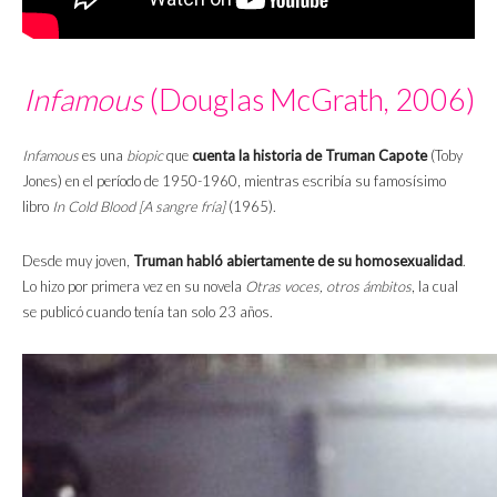
Infamous
(Douglas McGrath, 2006)
Infamous
es una
biopic
que
cuenta la historia de Truman Capote
(Toby
Jones) en el período de 1950-1960, mientras escribía su famosísimo
libro
In Cold Blood
[A sangre fría]
(1965).
Desde muy joven,
Truman habló abiertamente de su homosexualidad
.
Lo hizo por primera vez en su novela
Otras voces, otros ámbitos
, la cual
se publicó cuando tenía tan solo 23 años.