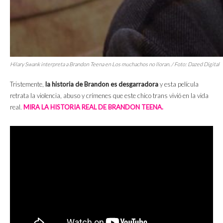
Hilary Swank interpreta a Brandon Teena en
Los muchachos no lloran.
/ Foto: Dazed Digital
Tristemente,
la historia de Brandon es desgarradora
y esta película
retrata la violencia, abuso y crímenes que este chico trans vivió en la vida
real.
MIRA LA HISTORIA REAL DE BRANDON TEENA.