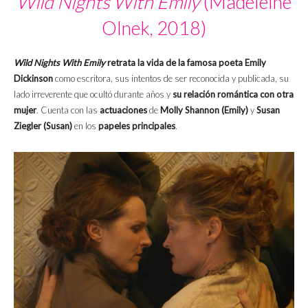
Wild Nights With Emily
(Madeleine
Olnek, 2018)
Wild Nights With Emily
retrata la vida de la famosa poeta Emily
Dickinson
como escritora, sus intentos de ser reconocida y publicada, su
lado irreverente que ocultó durante años y
su relación romántica con otra
mujer
. Cuenta con las
actuaciones
de
Molly Shannon (Emily)
y
Susan
Ziegler (Susan)
en los
papeles principales
.