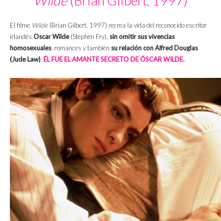
Wilde
(Brian Gilbert, 1997)
El filme
Wilde
(Brian Gilbert, 1997) recrea la vida del reconocido escritor
irlandés
Oscar Wilde
(Stephen Fry),
sin omitir sus vivencias
homosexuales
, romances y también
su relación con Alfred Douglas
(Jude Law)
.
ÉL FUE EL AMANTE SECRETO DE ÓSCAR WILDE.