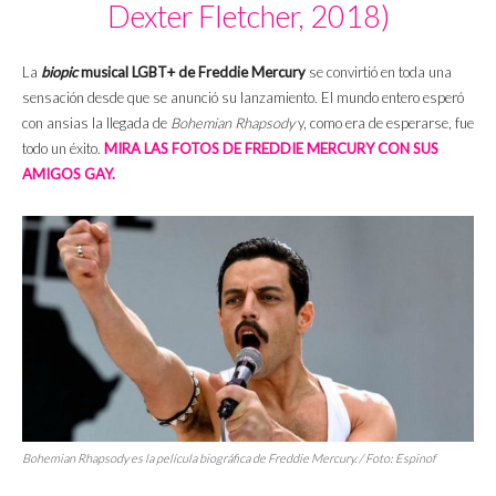
Dexter Fletcher, 2018)
La
biopic
musical LGBT+ de Freddie Mercury
se convirtió en toda una
sensación desde que se anunció su lanzamiento. El mundo entero esperó
con ansias la llegada de
Bohemian Rhapsody
y, como era de esperarse, fue
todo un éxito.
MIRA LAS FOTOS DE FREDDIE MERCURY CON SUS
AMIGOS GAY.
Bohemian Rhapsody
es la película biográfica de Freddie Mercury. / Foto:
Espinof