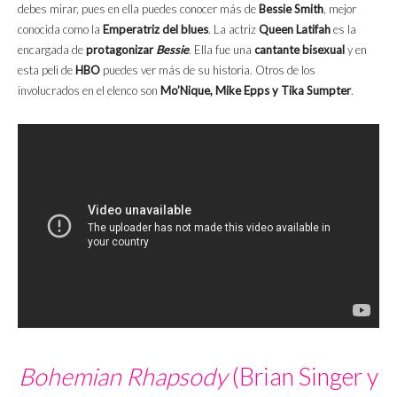
debes mirar, pues en ella puedes conocer más de
Bessie Smith
, mejor
conocida como la
Emperatriz del blues
. La actriz
Queen Latifah
es la
encargada de
protagonizar
Bessie
. Ella fue una
cantante bisexual
y en
esta peli de
HBO
puedes ver más de su historia. Otros de los
involucrados en el elenco son
Mo’Nique, Mike Epps y Tika Sumpter
.
Bohemian Rhapsody
(Brian Singer y