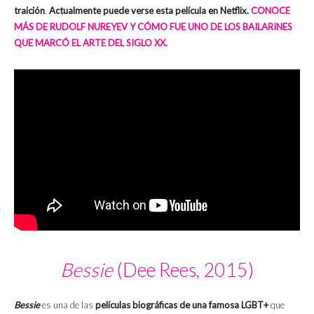
traición
.
Actualmente puede verse esta película en Netflix.
CONOCE
MÁS DE RUDOLF NUREYEV Y CÓMO FUE UNO DE LOS BAILARINES
QUE MARCÓ EL ARTE DEL SIGLO XX.
Bessie
(Dee Rees, 2015)
Bessie
es una de las
películas biográficas de una famosa LGBT+
que