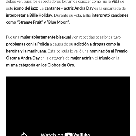
debes ver, pues los espectadores logramos conocer cómo fue la
vida
de
este
ícono del jazz
. La
cantante
y
actriz
Andra Day
es la encargada de
interpretar a Billie Holiday
. Durante su vida, Billie
interpretó canciones
como “Strange Fruit” y “Blue Moon”
.
Fue una
mujer abiertamente bisexual
y en repetidas ocasiones tuvo
problemas con la Policía
a causa de su
adicción a drogas como la
heroína y la marihuana
. Esta película le valió una
nominación al Premio
Óscar a Andra Day
en la categoría de
mejor actriz
y el
triunfo
en la
misma categoría en los Globos de Oro
.