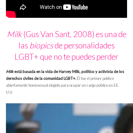
Milk
(Gus Van Sant, 2008) es una de
las
biopics
de personalidades
LGBT+ que no te puedes perder
Milk
está basada en la vida de Harvey Milk, político y activista de los
derechos civiles de la comunidad LGBT+.
Él fue el primer político
abiertamente homosexual elegido para ocupar un cargo público en EE.
U.U.