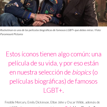
Rocketman es una de las películas biográficas de famosos LGBT+ que debes mirar. / Foto:
Paramount Pictures
Estos íconos tienen algo común: una
película de su vida, y por eso están
en nuestra selección de
biopics
(o
películas biográficas) de famosos
LGBT+.
Freddie Mercury, Emily Dickinson, Elton John y Oscar Wilde, además de