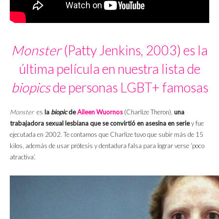
Monster
(Patty Jenkins, 2003) es la
última película en nuestra lista de
biopics
de personas LGBT+ famosas
Monster
es
la
biopic
de
Aileen Wuornos
(Charlize Theron),
una
trabajadora sexual lesbiana que se convirtió en asesina en serie
y fue
ejecutada en 2002. Te contamos que Charlize tuvo que subir más de 15
kilos, además de usar prótesis y dentadura falsa para lograr verse ‘poco
atractiva’.