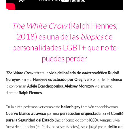
The White Crow
(Ralph Fiennes,
2018) es una de las
biopics
de
personalidades LGBT+ que no te
puedes perder
The White Crow
retrata la
vida del bailarín de
ballet
soviético Rudolf
Nureyev
. En ella
Nureyev es actuado por Oleg Ivenko
, parte del
elenco
lo conforman
Adèle Exarchopoulos, Aleksey Morozov
y el mismo
director
Ralph Fiennes
.
En la cinta podemos ver como este
bailarín gay
también conocido como
Cuervo blanco
atravesó
por una
persecución
orquestada
por el
Comité
para la Seguridad del Estado
(mejor conocido como
KGB
). Aunque vivía
fuera de su nación (en París, para ser exactos), se le juzgó por el
delito de