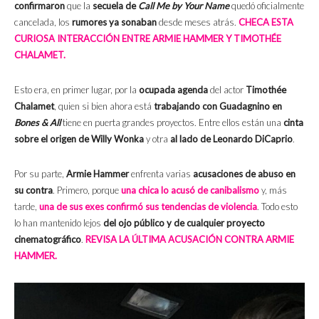
confirmaron
que la
secuela de
Call Me by Your Name
quedó oficialmente
cancelada, los
rumores ya sonaban
desde meses atrás.
CHECA ESTA
CURIOSA INTERACCIÓN ENTRE ARMIE HAMMER Y TIMOTHÉE
CHALAMET.
Esto era, en primer lugar, por la
ocupada agenda
del actor
Timothée
Chalamet
, quien si bien ahora está
trabajando con Guadagnino en
Bones & All
tiene en puerta grandes proyectos. Entre ellos están una
cinta
sobre el origen de Willy Wonka
y otra
al lado de Leonardo DiCaprio
.
Por su parte,
Armie Hammer
enfrenta varias
acusaciones de abuso en
su contra
. Primero, porque
una chica lo acusó de canibalismo
y, más
tarde,
una de sus exes confirmó sus tendencias de violencia
. Todo esto
lo han mantenido lejos
del ojo público y de cualquier proyecto
cinematográfico
.
REVISA LA ÚLTIMA ACUSACIÓN CONTRA ARMIE
HAMMER.