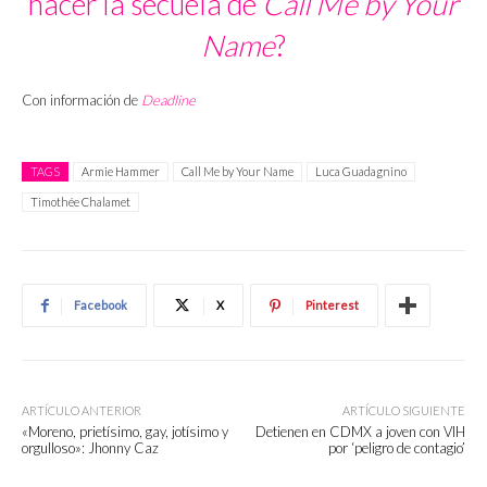
hacer la secuela de
Call Me by Your
Name
?
Con información de
Deadline
TAGS
Armie Hammer
Call Me by Your Name
Luca Guadagnino
Timothée Chalamet
Facebook
X
Pinterest
ARTÍCULO ANTERIOR
ARTÍCULO SIGUIENTE
«Moreno, prietísimo, gay, jotísimo y
Detienen en CDMX a joven con VIH
orgulloso»: Jhonny Caz
por ‘peligro de contagio’