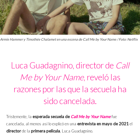
Armie Hammer y Timothée Chalamet en una escena de Call Me by Your Name / Foto: Netflix
Luca Guadagnino, director de
Call
Me by Your Name
, reveló las
razones por las que la secuela ha
sido cancelada.
Tristemente, la
esperada secuela de
Call Me by Your Name
fue
cancelada, al menos así lo explicó en una
entrevista en mayo de 2021
el
director
de la
primera película
, Luca Guadagnino.