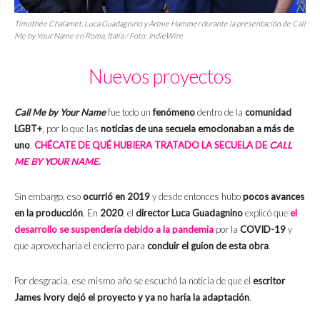
Timothée Chalamet, Luca Guadagnino y Armie Hammer durante la presentación de Call
Me by Your Name en Roma, Italia / Foto: IndieWire
Nuevos proyectos
Call Me by Your Name
fue todo un
fenómeno
dentro de la
comunidad
LGBT+
, por lo que las
noticias de una secuela
emocionaban a más de
uno
.
CHÉCATE DE QUÉ HUBIERA TRATADO LA SECUELA DE
CALL
ME BY YOUR NAME
.
Sin embargo, eso
ocurrió en 2019
y desde entonces hubo
pocos avances
en la producción
. En
2020
, el
director Luca Guadagnino
explicó que
el
desarrollo se suspendería debido a la pandemia
por la
COVID-19
y
que aprovecharía el encierro para
concluir el guion de esta obra
.
Por desgracia, ese mismo año se escuchó la noticia de que el
escritor
James Ivory dejó el proyecto y ya no haría la adaptación
.