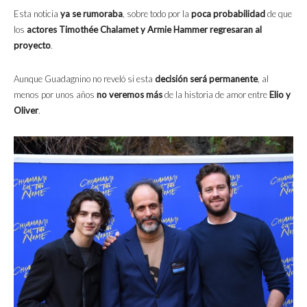
Esta noticia
ya se rumoraba
, sobre todo por la
poca probabilidad
de que
los
actores Timothée Chalamet y Armie Hammer
regresaran al
proyecto
.
Aunque Guadagnino no reveló si esta
decisión será permanente
, al
menos por unos años
no veremos más
de la historia de amor entre
Elio y
Oliver
.