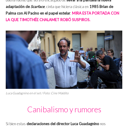
buena fuente que será el encargado de
llevar a la pantalla la nueva
adaptación de
Scarface
, cinta que hiciera clásica en
1985 Brian de
Palma con Al Pacino en el papel estelar
.
MIRA ESTA PORTADA CON
LA QUE TIMOTHÉE CHALAMET ROBÓ SUSPIROS.
Luca Guadagnino en el set / Foto: Cine Maldito
Canibalismo y rumores
Si bien estas
declaraciones del director Luca Guadagnino
nos