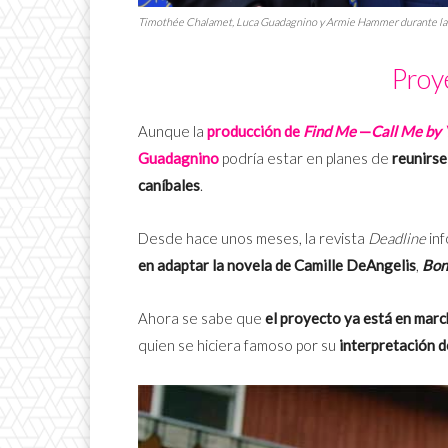
Timothée Chalamet, Luca Guadagnino y Armie Hammer durante la
Proy
Aunque la
producción de
Find Me
—
Call Me by
Guadagnino
podría estar en planes de
reunirse
caníbales
.
Desde hace unos meses, la revista
Deadline
inf
en adaptar la novela de Camille DeAngelis
,
Bon
Ahora se sabe que
el proyecto ya está en mar
quien se hiciera famoso por su
interpretación d