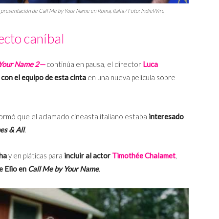
 presentación de
Call Me by Your Name
en Roma, Italia / Foto:
IndieWire
ecto caníbal
 Your Name 2—
continúa en pausa, el director
Luca
 con el equipo de esta cinta
en una nueva película sobre
ormó que el aclamado cineasta italiano estaba
interesado
es & All
.
cha
y en pláticas para
incluir al actor
Timothée Chalamet
,
e Elio en
Call Me by Your Name
.