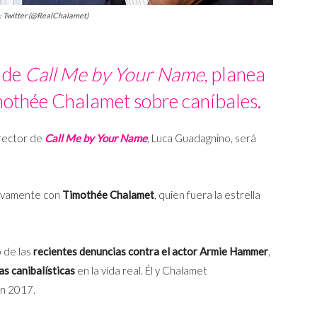
o: Twitter (@RealChalamet)
 de
Call Me by Your Name
, planea
mothée Chalamet sobre caníbales.
irector de
Call Me by Your Name
, Luca Guadagnino, será
evamente con
Timothée Chalamet
, quien fuera la estrella
o de las
recientes denuncias contra el actor Armie Hammer
,
s canibalísticas
en la vida real. Él y Chalamet
n 2017.