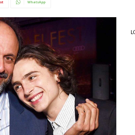
st
WhatsApp
L