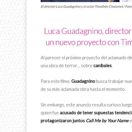
El director Luca Guadagnino y el actor Timothée Chalamet / Fot
Luca Guadagnino, director
un nuevo proyecto con Ti
Al parecer el próximo proyecto del aclamado d
una obra de terror… sobre
caníbales
.
Para este filme,
Guadagnino
busca trabajar nu
de su más aclamada obra hasta el momento.
Sin embargo, este anuncio resulta curioso lueg
quien fue
acusado de tener supuestas tendencia
protagonizaron juntos
Call Me by Your Name
e