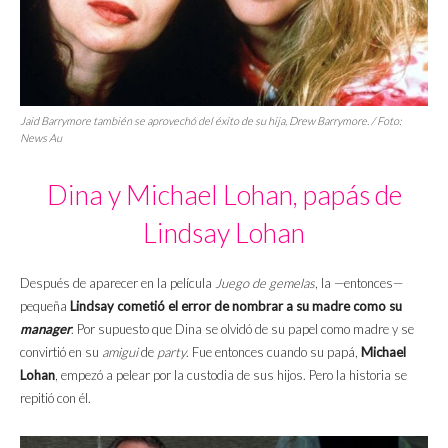
Jaid Barrymore también se aprovechó del éxito de su hija, Drew Barrymore. / Foto:
News Au
Dina y Michael Lohan, papás de
Lindsay Lohan
Después de aparecer en la película
Juego de gemelas
, la —entonces—
pequeña
Lindsay cometió el error de nombrar a su madre como su
manager
. Por supuesto que Dina se olvidó de su papel como madre y se
convirtió en su
amigui
de
party
. Fue entonces cuando su papá,
Michael
Lohan
, empezó a pelear por la custodia de sus hijos. Pero la historia se
repitió con él.