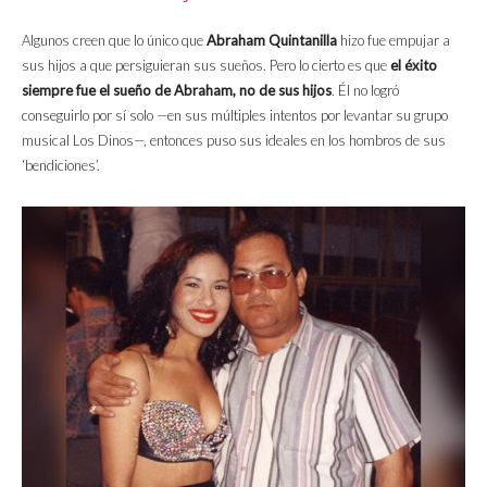
Algunos creen que lo único que
Abraham Quintanilla
hizo fue empujar a
sus hijos a que persiguieran sus sueños. Pero lo cierto es que
el éxito
siempre fue el sueño de Abraham, no de sus hijos
. Él no logró
conseguirlo por sí solo —en sus múltiples intentos por levantar su grupo
musical Los Dinos—, entonces puso sus ideales en los hombros de sus
‘bendiciones’.