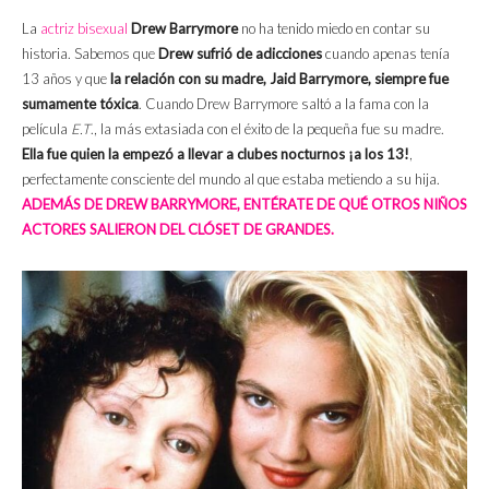
La
actriz bisexual
Drew Barrymore
no ha tenido miedo en contar su
historia. Sabemos que
Drew sufrió de adicciones
cuando apenas tenía
13 años y que
la relación con su madre, Jaid Barrymore, siempre fue
sumamente tóxica
. Cuando Drew Barrymore saltó a la fama con la
película
E.T
., la más extasiada con el éxito de la pequeña fue su madre.
Ella fue quien la empezó a llevar a clubes nocturnos ¡a los 13!
,
perfectamente consciente del mundo al que estaba metiendo a su hija.
ADEMÁS DE DREW BARRYMORE, ENTÉRATE DE QUÉ OTROS NIÑOS
ACTORES SALIERON DEL CLÓSET DE GRANDES.