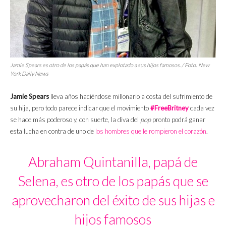
Jamie Spears es otro de los papás que han explotado a sus hijos famosos. / Foto:
New
York Daily News
Jamie Spears
lleva años haciéndose millonario a costa del sufrimiento de
su hija, pero todo parece indicar que el movimiento
#FreeBritney
cada vez
se hace más poderoso y, con suerte, la diva del
pop
pronto podrá ganar
esta lucha en contra de uno de
los hombres que le rompieron el corazón
.
Abraham Quintanilla, papá de
Selena, es otro de los papás que se
aprovecharon del éxito de sus hijas e
hijos famosos