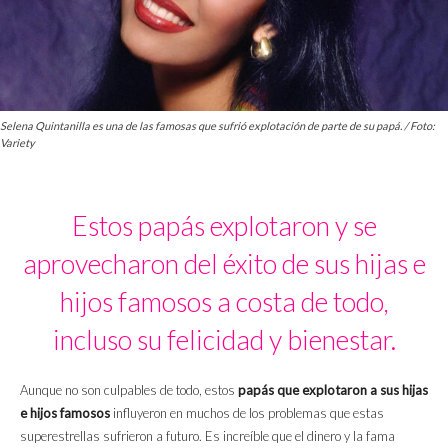
Selena Quintanilla es una de las famosas que sufrió explotación de parte de su papá. / Foto:
Variety
Estos papás explotaron y se
aprovecharon del éxito de sus hijas e
hijos famosos a costa de todo,
incluso su felicidad y bienestar.
Aunque no son culpables de todo, estos
papás que explotaron a sus hijas
e hijos famosos
influyeron en muchos de los problemas que estas
superestrellas sufrieron a futuro. Es increíble que el dinero y la fama