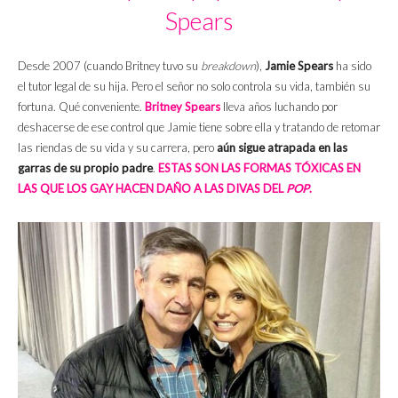
Spears
Desde 2007 (cuando Britney tuvo su
breakdown
),
Jamie Spears
ha sido
el tutor legal de su hija. Pero el señor no solo controla su vida, también su
fortuna. Qué conveniente.
Britney Spears
lleva años luchando por
deshacerse de ese control que Jamie tiene sobre ella y tratando de retomar
las riendas de su vida y su carrera, pero
aún sigue atrapada en las
garras de su propio padre
.
ESTAS SON LAS FORMAS TÓXICAS EN
LAS QUE LOS GAY HACEN DAÑO A LAS DIVAS DEL
POP
.