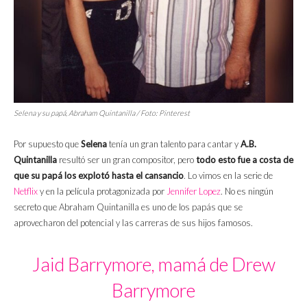
Selena y su papá, Abraham Quintanilla / Foto: Pinterest
Por supuesto que
Selena
tenía un gran talento para cantar y
A.B.
Quintanilla
resultó ser un gran compositor, pero
todo esto fue a costa de
que su papá los explotó hasta el cansancio
. Lo vimos en la serie de
Netflix
y en la película protagonizada por
Jennifer Lopez
. No es ningún
secreto que Abraham Quintanilla es uno de los papás que se
aprovecharon del potencial y las carreras de sus hijos famosos.
Jaid Barrymore, mamá de Drew
Barrymore