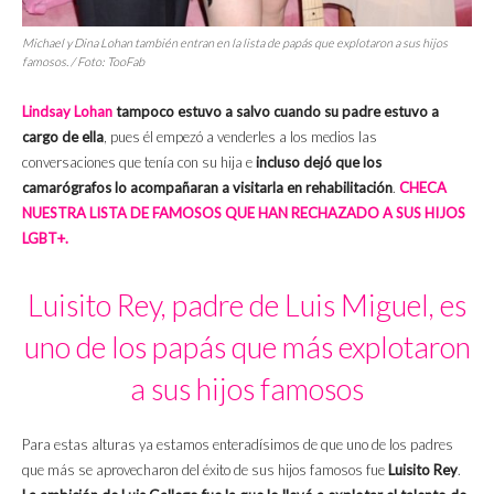
Michael y Dina Lohan también entran en la lista de papás que explotaron a sus hijos
famosos. / Foto:
TooFab
Lindsay Lohan
tampoco estuvo a salvo cuando su padre estuvo a
cargo de ella
, pues él empezó a venderles a los medios las
conversaciones que tenía con su hija e
incluso dejó que los
camarógrafos lo acompañaran a visitarla en rehabilitación
.
CHECA
NUESTRA LISTA DE FAMOSOS QUE HAN RECHAZADO A SUS HIJOS
LGBT+.
Luisito Rey, padre de Luis Miguel, es
uno de los papás que más explotaron
a sus hijos famosos
Para estas alturas ya estamos enteradísimos de que uno de los padres
que más se aprovecharon del éxito de sus hijos famosos fue
Luisito Rey
.