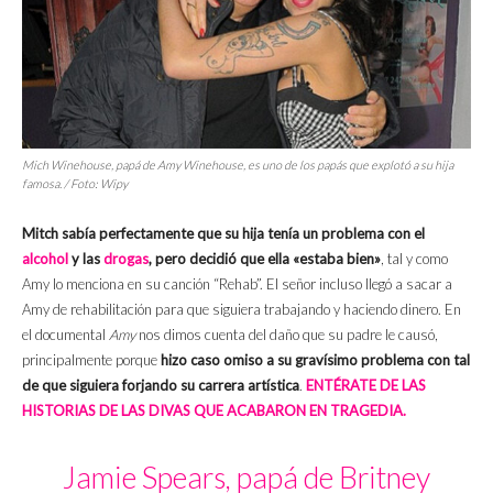
Mich Winehouse, papá de Amy Winehouse, es uno de los papás que explotó a su hija
famosa. / Foto: Wipy
Mitch sabía perfectamente que su hija tenía un problema con el
alcohol
y las
drogas
, pero decidió que ella «estaba bien»
, tal y como
Amy lo menciona en su canción “Rehab”. El señor incluso llegó a sacar a
Amy de rehabilitación para que siguiera trabajando y haciendo dinero. En
el documental
Amy
nos dimos cuenta del daño que su padre le causó,
principalmente porque
hizo caso omiso a su gravísimo problema con tal
de que siguiera forjando su carrera artística
.
ENTÉRATE DE LAS
HISTORIAS DE LAS DIVAS QUE ACABARON EN TRAGEDIA.
Jamie Spears, papá de Britney