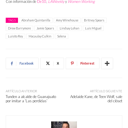
Con información de
De10
,
LAWeekly
y
Women Working
TAGS
Abraham Quintanilla
Amy Winehouse
Britney Spears
Drew Barrymore
Jamie Spears
Lindsay Lohan
Luis Miguel
Luisito Rey
Macaulay Culkin
Selena
Facebook
X
Pinterest
ARTÍCULO ANTERIOR
ARTÍCULO SIGUIENTE
Tunden a alcalde de Guanajuato
Adelaide Kane, de Teen Wolf, sale
por imitar a ‘Las perdidas’
del clóset