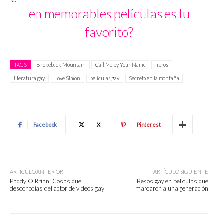
en memorables películas es tu
favorito?
TAGS
Brokeback Mountain
Call Me by Your Name
libros
literatura gay
Love Simon
películas gay
Secreto en la montaña
Facebook
X
Pinterest
ARTÍCULO ANTERIOR
ARTÍCULO SIGUIENTE
Paddy O’Brian: Cosas que
Besos gay en películas que
desconocías del actor de videos gay
marcaron a una generación