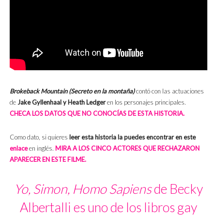
Brokeback Mountain
(Secreto en la montaña)
contó con las actuaciones
de
Jake Gyllenhaal y Heath Ledger
en los personajes principales.
CHECA LOS DATOS QUE NO CONOCÍAS DE ESTA HISTORIA.
Como dato, si quieres
leer esta historia la puedes encontrar en este
enlace
en inglés.
MIRA A LOS CINCO ACTORES QUE RECHAZARON
APARECER EN ESTE FILME.
Yo, Simon, Homo Sapiens
de Becky
Albertalli es uno de los libros gay