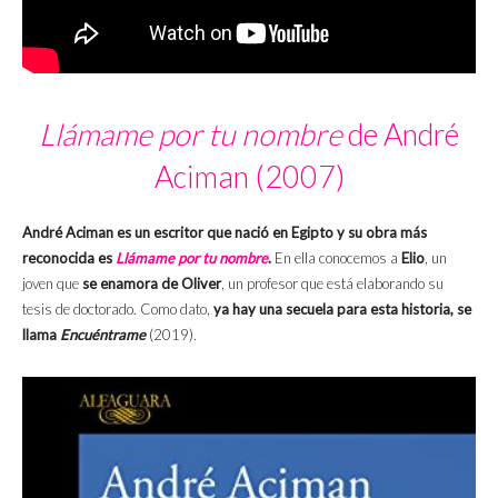
Llámame por tu nombre
de André
Aciman (2007)
André Aciman es un escritor que nació en Egipto y su obra más
reconocida es
Llámame por tu nombre
.
En ella conocemos a
Elio
, un
joven que
se enamora de Oliver
, un profesor que está elaborando su
tesis de doctorado. Como dato,
ya hay una secuela para esta historia, se
llama
Encuéntrame
(2019).