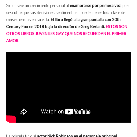
Simon vive un crecimiento personal al
enamorarse por primera vez
, pues
descubre que sus decisiones sentimentales pueden tener toda clase de
consecuencias en su vida.
El libro llegó a la gran pantalla con 20th
Century Fox en 2018 bajo la dirección de Greg Berlanti.
ESTOS SON
OTROS LIBROS JUVENILES GAY QUE NOS RECUERDAN EL PRIMER
AMOR.
La película tuvo al
actor Nick Robinson en el personaje principal
.