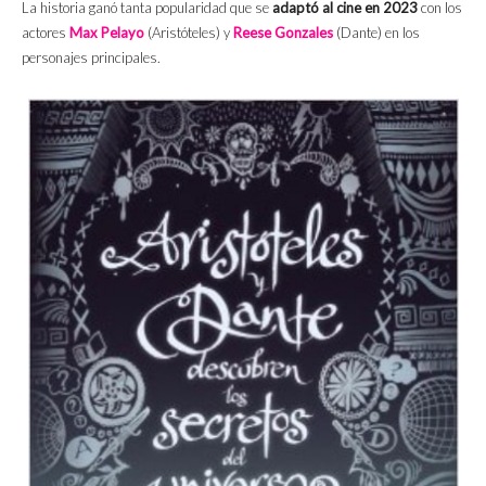
La historia ganó tanta popularidad que se
adaptó al cine en 2023
con los
actores
Max Pelayo
(Aristóteles) y
Reese Gonzales
(Dante) en los
personajes principales.