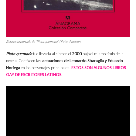
Esta es la portada de ‘Plata quemada’. / Foto: Amazon
Plata quemada
fue llevada al cine en el
2000
bajo el mismo título de la
novela. Contó con las
actuaciones de Leonardo Sbaraglia y Eduardo
Noriega
en los personajes principales.
ESTOS SON ALGUNOS LIBROS
GAY DE ESCRITORES LATINOS.