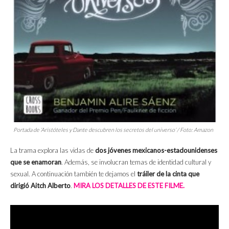
Portada de ‘Aristóteles y Dante descubren los secretos del universo’ / Foto: Amazon
La trama explora las vidas de
dos jóvenes mexicanos-estadounidenses
que se enamoran
. Además, se involucran temas de identidad cultural y
sexual. A continuación también te dejamos el
tráiler de la cinta que
dirigió Aitch Alberto
.
MIRA LOS DETALLES DE ESTE FILME.