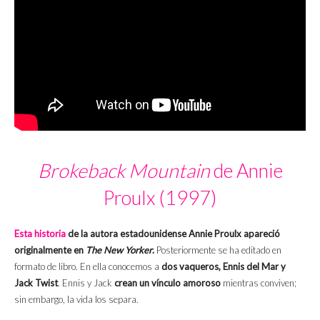
Brokeback Mountain
de Annie
Proulx (1997)
Esta historia
de la autora estadounidense Annie Proulx apareció
originalmente en
The New Yorker
.
Posteriormente se ha editado en
formato de libro. En ella conocemos a
dos vaqueros, Ennis del Mar y
Jack Twist
. Ennis y Jack
crean un vínculo amoroso
mientras conviven;
sin embargo, la vida los separa.