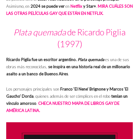
Asimismo, en
2024 se puede ver
en
Netflix
y Star+
.
MIRA CUÁLES SON
LAS OTRAS PELÍCULAS GAY QUE ESTÁN EN NETFLIX.
Plata quemada
de Ricardo Piglia
(1997)
Ricardo Piglia fue un escritor argentino.
Plata quemada
es una de sus
obras más reconocidas,
se inspira en una historia real de un millonario
asalto a un banco de Buenos Aires
.
Los personajes principales son
Franco ‘El Nene’
Brignone y Marcos
‘El
Gaucho’
Dorda
, quienes además de ser cómplices en el robo
tenían un
vínculo amoroso
.
CHECA NUESTRO MAPA DE LIBROS GAY DE
AMÉRICA LATINA.