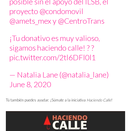
posible sin el apoyo del ILSB, el
proyecto
@condomovil
@amets_mex
y
@CentroTrans
¡Tu donativo es muy valioso,
sigamos haciendo calle! ? ?
pic.twitter.com/2tl6DFl0l1
— Natalia Lane (@natalia_lane)
June 8, 2020
Tú también puedes ayudar. ¡Súmate a la iniciativa
Haciendo Calle
!