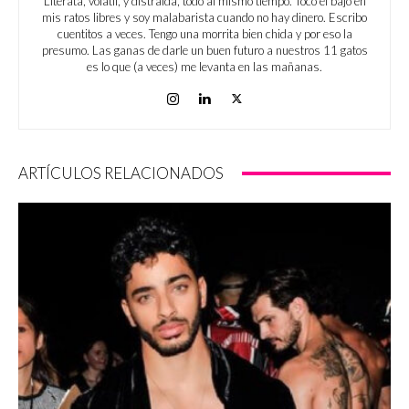
Literata, volátil, y distraída, todo al mismo tiempo. Toco el bajo en
mis ratos libres y soy malabarista cuando no hay dinero. Escribo
cuentitos a veces. Tengo una morrita bien chida y por eso la
presumo. Las ganas de darle un buen futuro a nuestros 11 gatos
es lo que (a veces) me levanta en las mañanas.
ARTÍCULOS RELACIONADOS