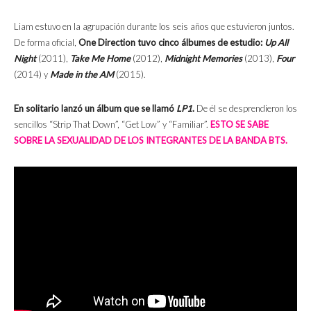
Liam estuvo en la agrupación durante los seis años que estuvieron juntos.
De forma oficial,
One Direction tuvo cinco álbumes de estudio:
Up All
Night
(2011),
Take Me Home
(2012),
Midnight Memories
(2013),
Four
(2014) y
Made in the AM
(2015).
En solitario lanzó un álbum que se llamó
LP1
.
De él se desprendieron los
sencillos “Strip That Down”, “Get Low” y “Familiar”.
ESTO SE SABE
SOBRE LA SEXUALIDAD DE LOS INTEGRANTES DE LA BANDA BTS.