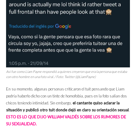
Así fue como Liam Payne respondió a quienes creyeron que era la persona que estaba
con otro hombre en una foto viral. / Foto: Twitter (@LiamPayne)
En su momento, algunas personas criticaron el tuit pensando que Liam
podría haberlo dicho con un tinte de homofobia, pues en la foto salían dos
chicos teniendo intimidad. Sin embargo,
el cantante quiso aclarar la
situación y publicó otro tuit donde dejó en claro su orientación sexual
.
ESTO ES LO QUE DIJO WILLIAM VALDÉS SOBRE LOS RUMORES DE
SU SEXUALIDAD.