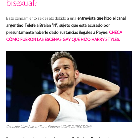
bisexual?
Este pensamiento se desató debido a una
entrevista que hizo el canal
argentino Telefe a Braian “N”, sujeto que está acusado por
presuntamente haberle dado sustancias ilegales a Payne
.
CHECA
CÓMO FUERON LAS ESCENAS GAY QUE HIZO HARRY STYLES.
Cantante Liam Payne / Foto: Pinterest (ONE D1RECTION)