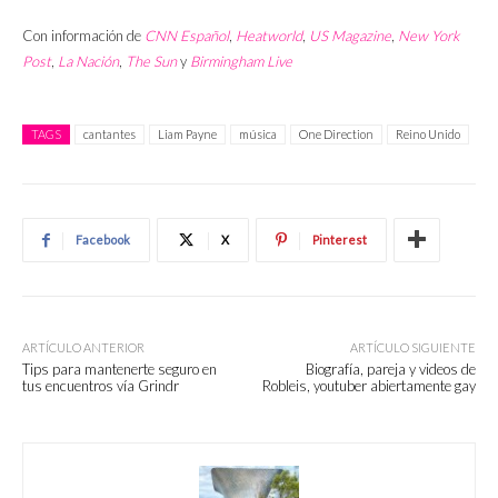
Con información de
CNN Español
,
Heatworld
,
US Magazine
,
New York
Post
,
La Nación
,
The Sun
y
Birmingham Live
TAGS
cantantes
Liam Payne
música
One Direction
Reino Unido
Facebook
X
Pinterest
ARTÍCULO ANTERIOR
ARTÍCULO SIGUIENTE
Tips para mantenerte seguro en
Biografía, pareja y videos de
tus encuentros vía Grindr
Robleis, youtuber abiertamente gay