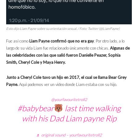
Esto dijo Liam Payne sobre su orientación sexual. / Foto: Twitter (@LiamPayne)
Fue así como
Liam Payne confirmó que no era gay
. Por otro lado, a lo
largo de su vida Liam fue relacionado únicamente con chicas.
Algunas de
las celebridades con las que salió fueron Danielle Peazer, Sophia
Smith, Cheryl Cole y Maya Henry.
Junto a Cheryl Cole tuvo un hijo en 2017, el cual se llama Bear Grey
Payne.
Aquí podemos ver un video donde Liam estaba con su hijo.
@yourfavouritetroll2
#babybear
last time walking
with his Dad Liam payne Rip
♬ original sound – yourfavouritetroll2