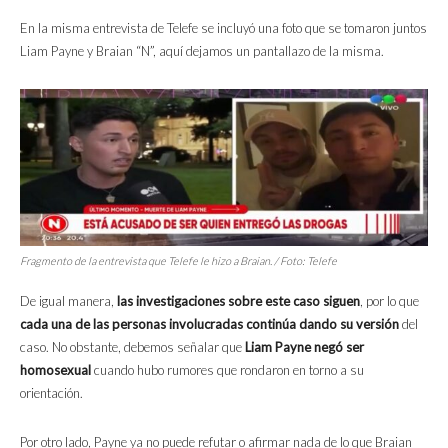
En la misma entrevista de Telefe se incluyó una foto que se tomaron juntos
Liam Payne y Braian “N”, aquí dejamos un pantallazo de la misma.
Fragmento de la entrevista que Telefe le hizo a Braian. / Foto: Telefe
De igual manera,
las investigaciones sobre este caso siguen
, por lo que
cada una de las personas involucradas continúa dando su versión
del
caso. No obstante, debemos señalar que
Liam Payne negó ser
homosexual
cuando hubo rumores que rondaron en torno a su
orientación.
Por otro lado, Payne ya no puede refutar o afirmar nada de lo que Braian