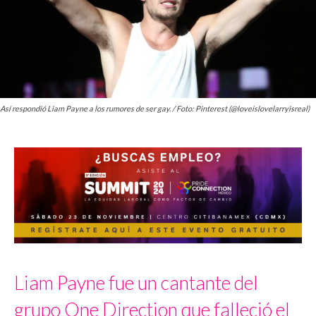
Así respondió Liam Payne a los rumores de ser gay. / Foto: Pinterest (@loveislovelarryisreal)
Liam Payne fue un cantante del
grupo One Direction que falleció el