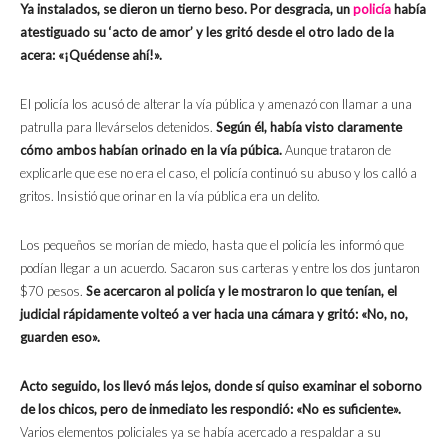
Ya instalados, se dieron un tierno beso. Por desgracia, un
policía
había
atestiguado su ‘acto de amor’ y les gritó desde el otro lado de la
acera: «¡Quédense ahí!».
El policía los acusó de alterar la vía pública y amenazó con llamar a una
patrulla para llevárselos detenidos.
Según él, había visto claramente
cómo ambos habían orinado en la vía púbica.
Aunque trataron de
explicarle que ese no era el caso, el policía continuó su abuso y los calló a
gritos. Insistió que orinar en la vía pública era un delito.
Los pequeños se morían de miedo, hasta que el policía les informó que
podían llegar a un acuerdo. Sacaron sus carteras y entre los dos juntaron
$70 pesos.
Se acercaron al policía y le mostraron lo que tenían, el
judicial rápidamente volteó a ver hacia una cámara y gritó: «No, no,
guarden eso».
Acto seguido, los llevó más lejos, donde sí quiso examinar el soborno
de los chicos, pero de inmediato les respondió: «No es suficiente».
Varios elementos policiales ya se había acercado a respaldar a su