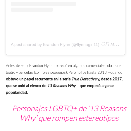
on
A post shared by Brandon Flynn (@flynnagin11)
Mar 16, 2020 at 10:01am PDT
Antes de esto, Brandon Flynn apareció en algunos comerciales, obras de
teatro y películas (con roles pequeños). Pero no fue hasta 2018 —cuando
obtuvo un papel recurrente en la serie
True Detective
y, desde 2017
,
que se unió al elenco de
13 Reasons Why—
que empezó a ganar
popularidad.
Personajes LGBTQ+ de ’13 Reasons
Why’ que rompen estereotipos