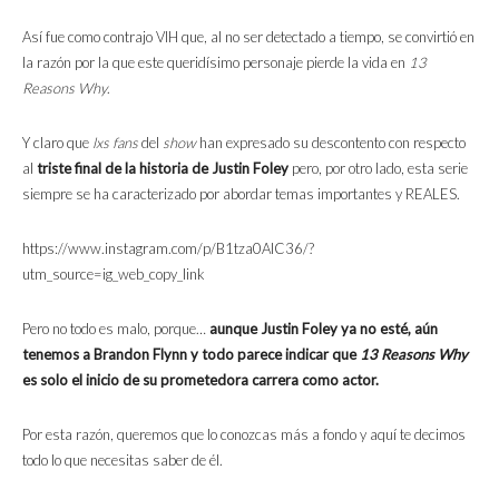
Así fue como contrajo VIH que, al no ser detectado a tiempo, se convirtió en
la razón por la que este queridísimo personaje pierde la vida en
13
Reasons Why
.
Y claro que
lxs fans
del
show
han expresado su descontento con respecto
al
triste final de la historia de Justin Foley
pero, por otro lado, esta serie
siempre se ha caracterizado por abordar temas importantes y REALES.
https://www.instagram.com/p/B1tza0AlC36/?
utm_source=ig_web_copy_link
Pero no todo es malo, porque…
aunque Justin Foley ya no esté, aún
tenemos a Brandon Flynn y todo parece indicar que
13 Reasons Why
es solo el inicio de su prometedora carrera como actor.
Por esta razón, queremos que lo conozcas más a fondo y aquí te decimos
todo lo que necesitas saber de él.