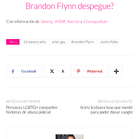
Brandon Flynn despegue?
Con información de
Variety
,
IMDB,
Narcity
y
Cosmopolitan
TAGS
13 reasons why
actor gay
Brandon Flynn
Justin Foley
Facebook
X
Pinterest
ARTÍCULO ANTERIOR
ARTÍCULO SIGUIENTE
Personas LGBTQ+ comparten
Actriz lesbiana tuvo que mentir
historias de abuso policial
para poder donar sangre