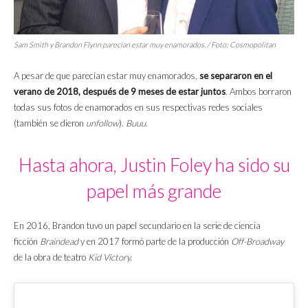
Sam Smith y Brandon Flynn parecían estar muy enamorados. / Foto: Cosmopolitan
A pesar de que parecían estar muy enamorados,
se separaron en el
verano de 2018, después de 9 meses de estar juntos
. Ambos borraron
todas sus fotos de enamorados en sus respectivas redes sociales
(también se dieron
unfollow
).
Buuu
.
Hasta ahora, Justin Foley ha sido su
papel más grande
En 2016, Brandon tuvo un papel secundario en la serie de ciencia
ficción
Braindead
y en 2017 formó parte de la producción
Off-Broadway
de la obra de teatro
Kid Victory.