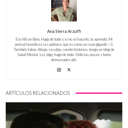
Ana Sierra Arzuffi
Escribí un libro. Hago de todo y si no sé hacerlo, lo aprendo. Mi
animal favorito es la capibara, que es como un cuyo gigante <3.
También tatúo, dibujo, esculpo, cuento historias, tengo un blog de
Salud Mental. Les digo, hago de todo. Odio las pasas y tomo
demasiado café.
ARTÍCULOS RELACIONADOS