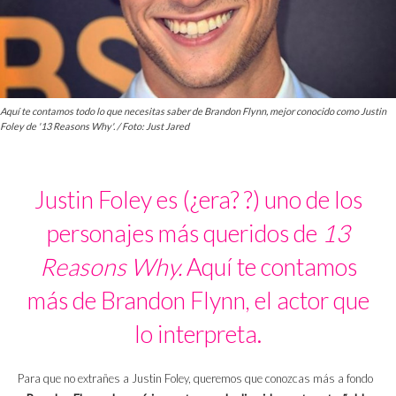
Aquí te contamos todo lo que necesitas saber de Brandon Flynn, mejor conocido como Justin
Foley de '13 Reasons Why'. / Foto: Just Jared
Justin Foley es (¿era? ?) uno de los
personajes más queridos de
13
Reasons Why.
Aquí te contamos
más de Brandon Flynn, el actor que
lo interpreta.
Para que no extrañes a Justin Foley, queremos que conozcas más a fondo