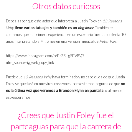
Otros datos curiosos
Debes saber que este actor que interpreta a Justin Foley en
13 Reasons
Why
tiene varios tatuajes y también es un
dog lover
. También te
contamos que su primera experiencia en un escenario fue cuando tenía 10
años interpretando a Mr. Smee en una versión musical de
Peter Pan
.
https://www.instagram.com/p/Br23HgSBVBV/?
utm_source=ig_web_copy_link
Puede que
13 Reasons Why
haya terminado y no cabe duda de que Justin
Foley se quedará en nuestros corazones, pero estamos seguros de que
no
es la última vez que veremos a Brandon Flynn en pantalla
, o al menos,
eso esperamos.
¿Crees que Justin Foley fue el
parteaguas para que la carrera de