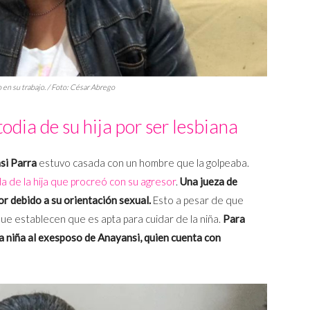
 en su trabajo. / Foto: César Abrego
todia de su hija por ser lesbiana
si Parra
estuvo casada con un hombre que la golpeaba.
a de la hija que procreó con su agresor
.
Una jueza de
or debido a su orientación sexual.
Esto a pesar de que
que establecen que es apta para cuidar de la niña.
Para
la niña al exesposo de Anayansi, quien cuenta con