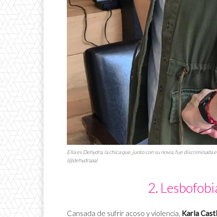
Ella es Dehydra, la chica que, junto con su novia, fue discriminada
(@dehydraaa)
2. Lesbofobi
Cansada de sufrir acoso y violencia,
Karla Casti