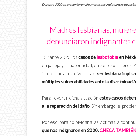
Durante 2020 se presentaron algunos casos indignantes de lesbof
Madres lesbianas, mujeres
denunciaron indignantes c
Durante 2020 los
casos de
lesbofobia
en Méxi
en pareja y la maternidad, entre otros rubros. Y
intolerancia a la diversidad,
ser lesbiana implic
múltiples vulnerabilidades ante la discriminació
Para revertir dicha situación
estos casos deben s
a la reparación del daño
. Sin embargo, el probl
Por eso, para no olvidar a las víctimas, a cont
que nos indignaron en 2020.
CHECA TAMBIÉN