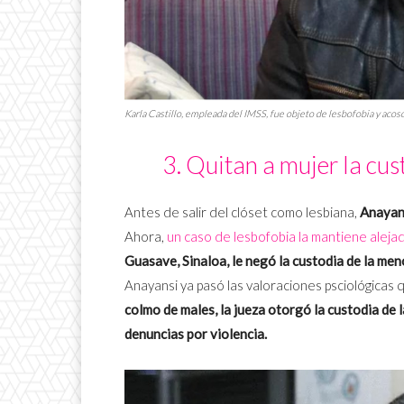
Karla Castillo, empleada del IMSS, fue objeto de lesbofobia y acoso
3. Quitan a mujer la cus
Antes de salir del clóset como lesbiana,
Anayan
Ahora,
un caso de lesbofobia la mantiene alejad
Guasave, Sinaloa, le negó la custodia de la men
Anayansi ya pasó las valoraciones psciológicas 
colmo de males, la jueza otorgó la custodia de 
denuncias por violencia.