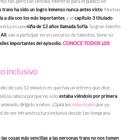
ma tan, pero tan sencilla. Mientras para el público en
s trans ha sido un logro inmenso nunca antes visto
. Muchas
día a día son los más importantes
, y el
capítulo 3 titulado
gonista es una
niña de 12 años llamada Sofía
. Su gran talento
,
Ali
, van a participar en el concurso de talentos, tiene su
alles importantes del episodio
.
CONOCE TODOS LOS
o inclusivo
odio de casi 12 minutos es que hay un letrero que dice
voló la cabeza porque no solo
estaba viéndolo por primera
animado dirigido a niños. ¡Ojalá les
niñes
trans
que ya
 de ver infraestructura inclusiva desde tan temprana
n las cosas más sencillas a las personas trans no nos tomen