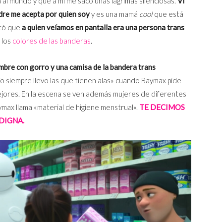
a al mundo y que a mí me sacó unas lágrimas silenciosas.
Vi
dre me acepta por quien soy
y es una mamá
cool
que está
otó que
a quien veíamos en pantalla era una persona trans
 los
colores de las banderas
.
mbre con gorro y una camisa de la bandera trans
 siempre llevo las que tienen alas» cuando Baymax pide
ejores. En la escena se ven además mujeres de diferentes
max llama «material de higiene menstrual».
TE DECIMOS
DIGNA.