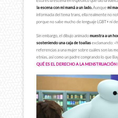
Esta es la escena en específico que dio la vuelt
la escena con mi mamá a un lado.
Aunque
mi ma
informada del tema trans, ella realmente no n
porque no sabe mucho de lenguaje LGBT+ ni de
Sin embargo, el dibujo animado
muestra a un ho
sosteniendo una caja de toallas
exclamando: «Yo
referencias a una mujer sobre cuáles son las m
etnias, así como un padre comprando lo que Bay
QUÉ ES EL DERECHO A LA MENSTRUACIÓN 