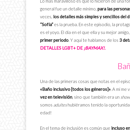
Lo más maravilloso es que lo hicieron de una for
general fue un detalle mínimo,
para las persona
veces,
los detalles más simples y sencillos del 
“Sofía”
es la prueba. En este episodio, la prota
es el yoyo. El día en el que ella y su mejor amigo
primer periodo
. Y aquí te hablamos de los
3 det
DETALLES LGBT+ DE
¡BAYMAX!.
Bañ
Una de las primeras cosas que notas en el epis
«Baño inclusivo [todos los géneros]»
. A mí me 
vez en televisión
, sino que también era un
show
somos
adultes
hubiéramos tenido la oportunidad
edad!
En el tema de inclusión es común que
incluso e