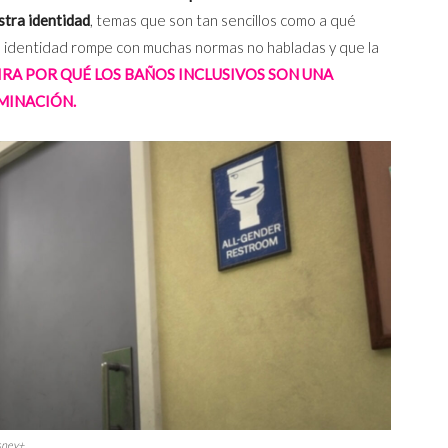
tra identidad
, temas que son tan sencillos como a qué
a identidad rompe con muchas normas no habladas y que la
IRA POR QUÉ LOS BAÑOS INCLUSIVOS SON UNA
MINACIÓN.
isney+