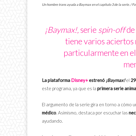
Un hombre trans ayuda a Baymax en el capítulo 3 de la serie. / F
¡Baymax!,
serie
spin-off
d
tiene varios aciertos 
particularmente en el
men
La plataforma
Disney+
estrenó
¡Baymax!
el
29
este programa, ya que es la
primera serie anim
El argumento de la serie gira en torno a cómo u
médico
. Asimismo, destaca por escuchar las
nec
ayudando.