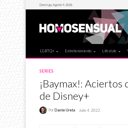
Domingo, Agosto 9, 2026
LGBTQ+
Entretenimiento
Lifestyle
SERIES
¡Baymax!: Aciertos d
de Disney+
Por
Dante Ureta
Julio 4, 2022