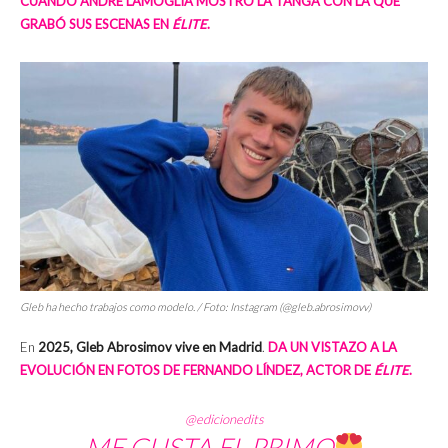
CUANDO ANDRÉ LAMOGLIA MOSTRÓ LA TANGA CON LA QUE
GRABÓ SUS ESCENAS EN
ÉLITE
.
Gleb ha hecho trabajos como modelo. / Foto: Instagram (@gleb.abrosimovv)
En
2025, Gleb Abrosimov vive en Madrid
.
DA UN VISTAZO A LA
EVOLUCIÓN EN FOTOS DE FERNANDO LÍNDEZ, ACTOR DE
ÉLITE
.
@edicionedits
ME GUSTA EL PRIMO