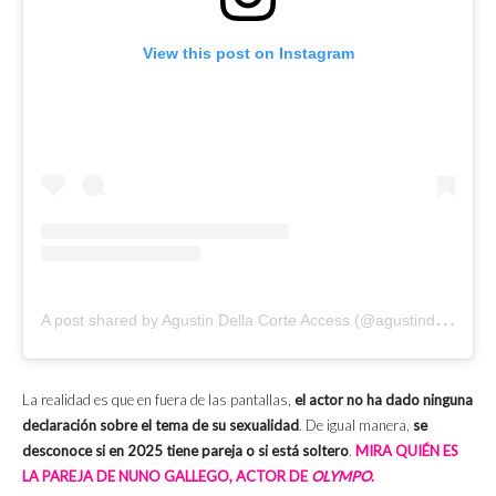
View this post on Instagram
A
post shared by Agustin Della Corte Access (@agustindellacorteaccess)
La realidad es que en fuera de las pantallas,
el actor no ha dado ninguna
declaración sobre el tema de su sexualidad
. De igual manera,
se
desconoce si en 2025 tiene pareja o si está soltero
.
MIRA QUIÉN ES
LA PAREJA DE NUNO GALLEGO, ACTOR DE
OLYMPO
.