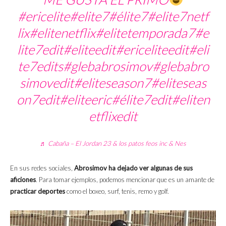
#ericelite
#elite7
#élite7
#elite7netf
lix
#elitenetflix
#elitetemporada7
#e
lite7edit
#eliteedit
#ericeliteedit
#eli
te7edits
#glebabrosimov
#glebabro
simovedit
#eliteseason7
#eliteseas
on7edit
#eliteeric
#élite7edit
#eliten
etflixedit
♬ Cabaña – El Jordan 23 & los patos feos inc & Nes
En sus redes sociales,
Abrosimov ha dejado ver algunas de sus
aficiones
. Para tomar ejemplos, podemos mencionar que es un amante de
practicar deportes
como el boxeo, surf, tenis, remo y golf.