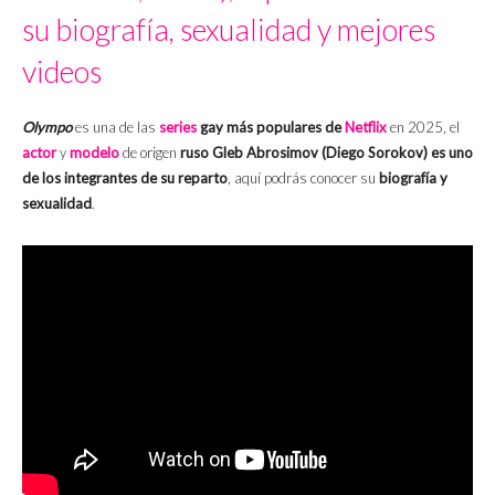
su biografía, sexualidad y mejores
videos
Olympo
es una de las
series
gay más populares de
Netflix
en 2025, el
actor
y
modelo
de origen
ruso
Gleb Abrosimov
(Diego Sorokov) es uno
de los integrantes de su reparto
, aquí podrás conocer su
biografía y
sexualidad
.