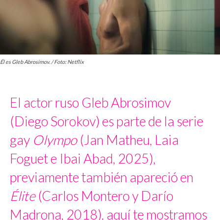
Él es Gleb Abrosimov. / Foto: Netflix
El actor ruso Gleb Abrosimov
(Diego Sorokov) es parte de la serie
gay
Olympo
(Jan Matheu, Laia
Foguet e Ibai Abad, 2025),
previamente también apareció en
Élite
(Carlos Montero y Darío
Madrona, 2018), aquí te mostramos