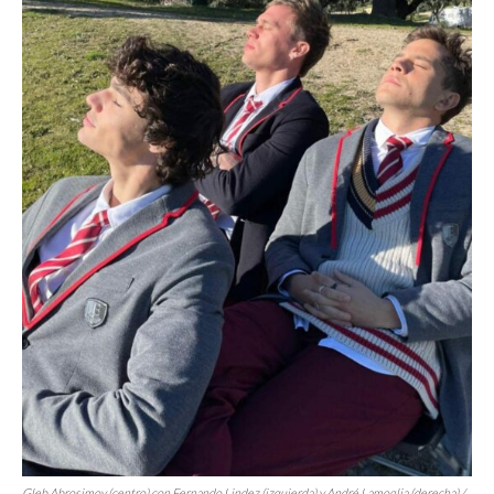
Gleb Abrosimov (centro) con Fernando Lindez (izquierda) y André Lamoglia (derecha) /