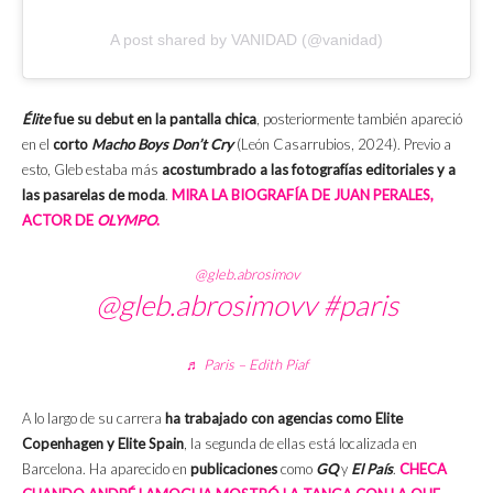
A post shared by VANIDAD (@vanidad)
Élite
fue su debut en la pantalla chica
, posteriormente también apareció
en el
corto
Macho Boys Don’t Cry
(León Casarrubios, 2024). Previo a
esto, Gleb estaba más
acostumbrado a las fotografías editoriales y a
las pasarelas de moda
.
MIRA LA BIOGRAFÍA DE JUAN PERALES,
ACTOR DE
OLYMPO
.
@gleb.abrosimov
@gleb.abrosimovv
#paris
♬ Paris – Edith Piaf
A lo largo de su carrera
ha trabajado con agencias como Elite
Copenhagen y Elite Spain
, la segunda de ellas está localizada en
Barcelona. Ha aparecido en
publicaciones
como
GQ
y
El País
.
CHECA