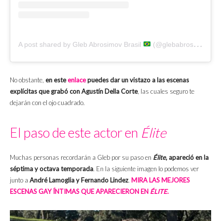
A post shared by Gleb Abrosimov Brasil
(@glebabrosimovbr)
No obstante,
en este
enlace
puedes dar un vistazo a las escenas
explícitas que grabó con Agustín Della Corte
, las cuales seguro te
dejarán con el ojo cuadrado.
El paso de este actor en
Élite
Muchas personas recordarán a Gleb por su paso en
Élite
, apareció en la
séptima y octava temporada
. En la siguiente imagen lo podemos ver
junto a
André Lamoglia y Fernando Lindez
.
MIRA LAS MEJORES
ESCENAS GAY ÍNTIMAS QUE APARECIERON EN
ÉLITE
.