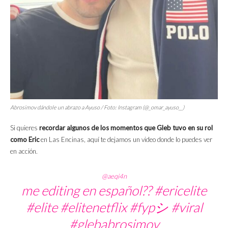
Abrosimov dándole un abrazo a Ayuso / Foto: Instagram (@_omar_ayuso__)
Si quieres
recordar algunos de los momentos que Gleb tuvo en su rol
como Eric
en Las Encinas, aquí te dejamos un video donde lo puedes ver
en acción.
@aeqi4n
me editing en español??
#ericelite
#elite
#elitenetflix
#fypシ
#viral
#glebabrosimov