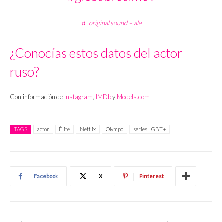
♬ original sound – ale
¿Conocías estos datos del actor
ruso?
Con información de
Instagram
,
IMDb
y
Models.com
TAGS
actor
Élite
Netflix
Olympo
series LGBT+
Facebook
X
Pinterest