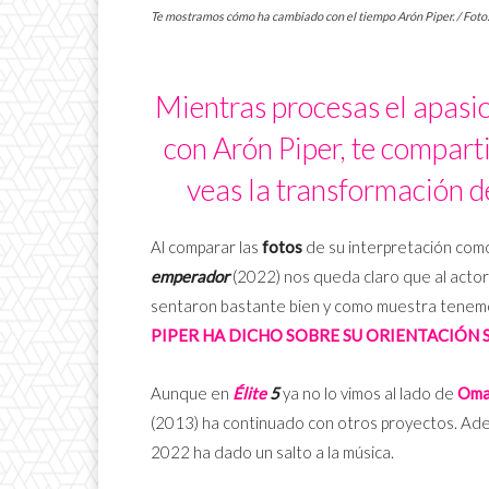
Te mostramos cómo ha cambiado con el tiempo Arón Piper. / Foto:
Mientras procesas el apasio
con Arón Piper, te compart
veas la transformación d
Al comparar las
fotos
de su interpretación co
emperador
(2022) nos queda claro que al act
sentaron bastante bien y como muestra tenemo
PIPER HA DICHO SOBRE SU ORIENTACIÓN 
Aunque en
Élite
5
ya no lo vimos al lado de
Oma
(2013) ha continuado con otros proyectos. Adem
2022 ha dado un salto a la música.