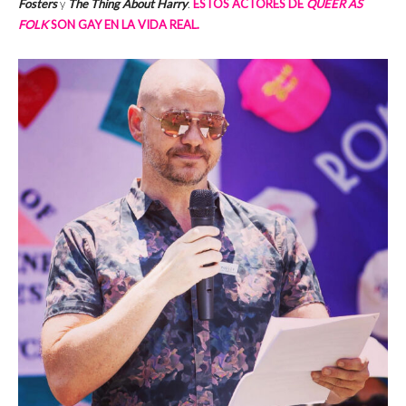
Fosters
y
The Thing About Harry
.
ESTOS ACTORES DE
QUEER AS
FOLK
SON GAY EN LA VIDA REAL.