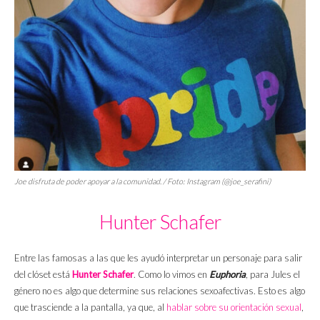
Joe disfruta de poder apoyar a la comunidad. / Foto: Instagram (@joe_serafini)
Hunter Schafer
Entre las famosas a las que les ayudó interpretar un personaje para salir
del clóset está
Hunter Schafer
. Como lo vimos en
Euphoria
, para Jules el
género no es algo que determine sus relaciones sexoafectivas. Esto es algo
que trasciende a la pantalla, ya que, al
hablar sobre su orientación sexual
,