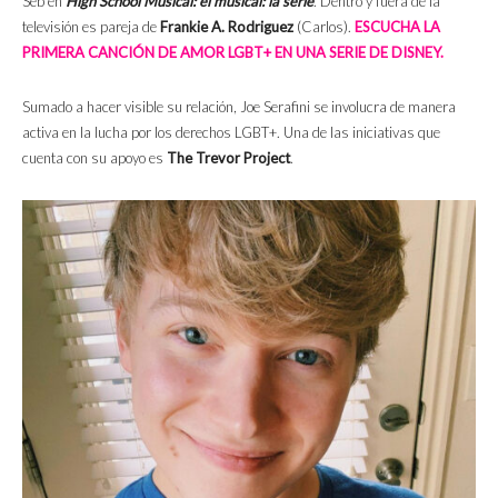
Seb en
High School Musical: el musical: la serie
. Dentro y fuera de la
televisión es pareja de
Frankie A. Rodriguez
(Carlos).
ESCUCHA LA
PRIMERA CANCIÓN DE AMOR LGBT+ EN UNA SERIE DE DISNEY.
Sumado a hacer visible su relación, Joe Serafini se involucra de manera
activa en la lucha por los derechos LGBT+. Una de las iniciativas que
cuenta con su apoyo es
The Trevor Project
.