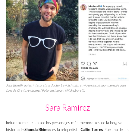
Jake Borelli, quien interpreta al doctor Levi Schmitt, envió un inspirador mensaje a los
fans
de
Grey’s Anatomy
. / Foto: Instagram (@jake.borelli)
Sara Ramírez
Indudablemente, uno de los personajes más memorables de la longeva
historia de
Shonda Rhimes
es la ortopedista
Callie Torres
. Fue una de las