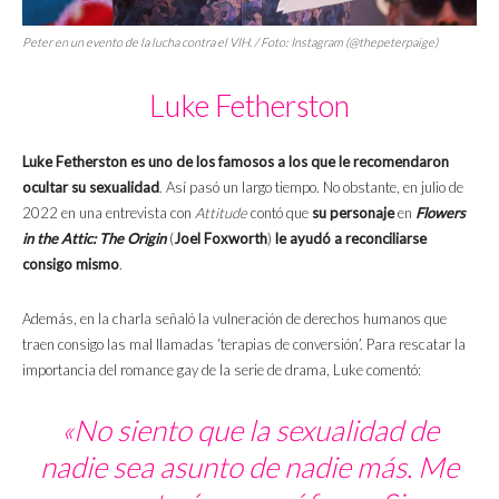
Peter en un evento de la lucha contra el VIH. / Foto: Instagram (@thepeterpaige)
Luke Fetherston
Luke Fetherston
es uno de los famosos a los que le recomendaron
ocultar su sexualidad
. Así pasó un largo tiempo. No obstante, en julio de
2022 en una entrevista con
Attitude
contó que
su personaje
en
Flowers
in the Attic: The Origin
(
Joel Foxworth
)
le ayudó a reconciliarse
consigo mismo
.
Además, en la charla señaló la vulneración de derechos humanos que
traen consigo las mal llamadas ‘terapias de conversión’. Para rescatar la
importancia del romance gay de la serie de drama, Luke comentó:
«
No siento que la sexualidad de
nadie sea asunto de nadie más.
Me