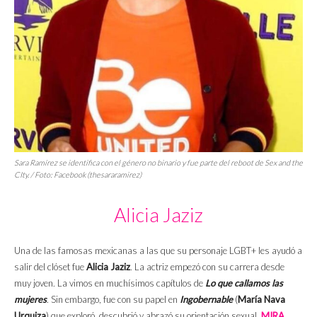
Sara Ramírez se identifica con el género no binario y fue parte del
reboot
de
Sex and the
CIty
. / Foto: Facebook (thesararamirez)
Alicia Jaziz
Una de las famosas mexicanas a las que su personaje LGBT+ les ayudó a
salir del clóset fue
Alicia
Jaziz
. La actriz empezó con su carrera desde
muy joven. La vimos en muchísimos capítulos de
Lo que callamos las
mujeres
. Sin embargo, fue con su papel en
Ingobernable
(
María Nava
Urquiza
) que exploró, descubrió y abrazó su orientación sexual.
MIRA