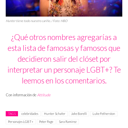
Hunter tiene todo nuestro cariño. / Foto: HBO
¿Qué otros nombres agregarías a
esta lista de famosas y famosos que
decidieron salir del clóset por
interpretar un personaje LGBT+? Te
leemos en los comentarios.
Con información de
Attitude
TAGS
celebridades
Hunter Schafer
Jake Borelli
Luke Fetherston
Personajes LGBT+
Peter Page
Sara Ramirez