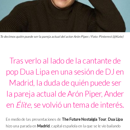
Te decimos quién puede ser la pareja actual del actor Arón Piper. / Foto: Pinterest (@Kate)
Tras verlo al lado de la cantante de
pop Dua Lipa en una sesión de DJ en
Madrid, la duda de quién puede ser
la pareja actual de Arón Piper, Ander
en
Élite
, se volvió un tema de interés.
En medio de las presentaciones de
The Future Nostalgia Tour
,
Dua Lipa
hizo una parada en
Madrid
, capital española en la que se le vio bailando