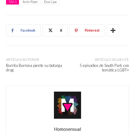
TAGS
Arón Piper
Dua Lipa
Facebook
X
Pinterest
ARTÍCULO ANTERIOR
ARTÍCULO SIGUIENTE
Burrita Burrona pierde su botarga
5 episodios de South Park con
drag
temática LGBT+
Homosensual