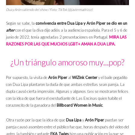
Dua y Arón saliendo del
show
/ Foto: TikTok (@javiermadrizzz)
Según se sabe, la
convivencia entre Dua Lipa y Arón Piper se dio en un
after
con el que la diva dijo adiós a la audiencia española. Para el 5 y 6 de
junio de 2022, tenía agendadas 2 presentaciones en Portugal.
MIRA LAS
RAZONES POR LAS QUE MUCHOS LGBT+ AMAN A DUA LIPA.
¿Un triángulo amoroso muy…pop?
Por supuesto, la visita de
Arón Piper
al
WiZink Center
y el baile pegadito
con Dua Lipa plantaron la duda de que ambas estrellas sean pareja. La
dupla causó cierta impresión. Algunas y algunos
fans
se mostraron felices
con la idea de que fuera el exestudiante de Las Encinas quien habite el
corazoncito de la ganadora del
Billboard Women in Music
.
Otra razón por la que la idea de que
Dua Lipa
y
Arón Piper
puedan ser
pareja causó asombro entre el público fue que, horas después del video del
antro, la también cantante
FKA Twigs
hizo una publicación en la que se