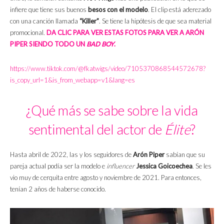
infiere que tiene sus buenos
besos con el modelo
. El clip está aderezado
con una canción llamada
“Killer”
. Se tiene la hipótesis de que sea material
promocional.
DA CLIC PARA VER ESTAS FOTOS PARA VER A ARÓN
PIPER SIENDO TODO UN
BAD BOY
.
https://www.tiktok.com/@fkatwigs/video/7105370868544572678?
is_copy_url=1&is_from_webapp=v1&lang=es
¿Qué más se sabe sobre la vida
sentimental del actor de
Élite
?
Hasta abril de 2022, las y los seguidores de
Arón Piper
sabían que su
pareja actual podía ser la modelo e
influencer
Jessica Goicoechea
. Se les
vio muy de cerquita entre agosto y noviembre de 2021. Para entonces,
tenían 2 años de haberse conocido.