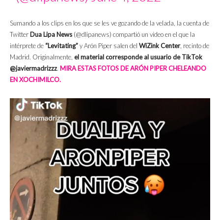
Sumando a los clips en los que se les ve gozando de la velada, la cuenta de
Twitter
Dua Lipa News
(@dlipanews) compartió un video en el que la
intérprete de
“Levitating”
y Arón Piper salen del
WiZink Center
, recinto de
Madrid. Originalmente,
el material corresponde al usuario de TikTok
@javiermadrizzz
.
MIRA ESTAS FOTOS DE ARÓN PIPER CHELEANDO
EN XOCHIMILCO.