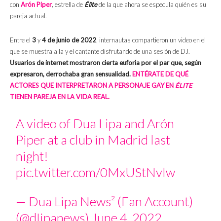
con
Arón Piper
, estrella de
Élite
de la que ahora se especula quién es su
pareja actual.
Entre el
3
y
4 de junio de 2022
, internautas compartieron un video en el
que se muestra a la y el cantante disfrutando de una sesión de DJ.
Usuarios de internet mostraron cierta euforia por el par que, según
expresaron, derrochaba gran sensualidad.
ENTÉRATE DE QUÉ
ACTORES QUE INTERPRETARON A PERSONAJE GAY EN
ÉLITE
TIENEN PAREJA EN LA VIDA REAL.
A video of Dua Lipa and Arón
Piper at a club in Madrid last
night!
pic.twitter.com/0MxUStNvlw
— Dua Lipa News² (Fan Account)
(@dIipanews)
June 4, 2022