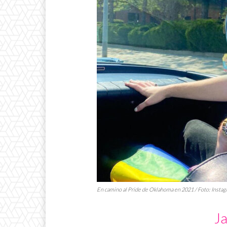
En camino al
Pride
de Oklahoma en 2021 / Foto: Insta
Ja