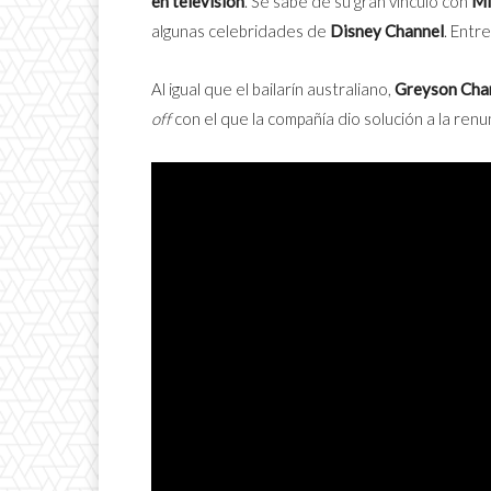
en televisión
. Se sabe de su gran vínculo con
Mi
algunas celebridades de
Disney Channel
. Entre
Al igual que el bailarín australiano,
Greyson Cha
off
con el que la compañía dio solución a la ren