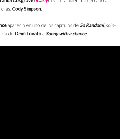
randa Cosgrove
(
iCarly
). Pero también fue cercano a
 ellas,
Cody Simpson
.
nce
apareció en uno de los capítulos de
So Random!
,
spin-
uncia de
Demi Lovato
a
Sonny with a chance
.