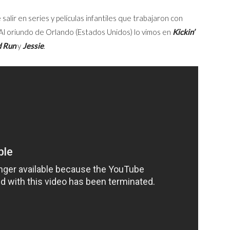
alir en series y películas infantiles que trabajaron con
 Al oriundo de Orlando (Estados Unidos) lo vimos en
Kickin’
d Run
y
Jessie
.