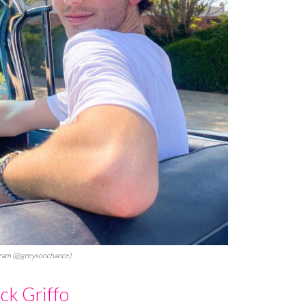
gram (@greysonchance)
ck Griffo