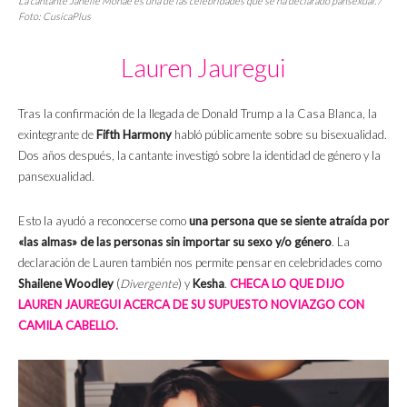
La cantante Janelle Monaé es una de las celebridades que se ha declarado pansexual. /
Foto: CusicaPlus
Lauren Jauregui
Tras la confirmación de la llegada de Donald Trump a la Casa Blanca, la
exintegrante de
Fifth Harmony
habló públicamente sobre su bisexualidad.
Dos años después, la cantante investigó sobre la identidad de género y la
pansexualidad.
Esto la ayudó a reconocerse como
una persona que se siente atraída por
«las almas» de las personas sin importar su sexo y/o género
. La
declaración de Lauren también nos permite pensar en celebridades como
Shailene Woodley
(
Divergente
) y
Kesha
.
CHECA LO QUE DIJO
LAUREN JAUREGUI ACERCA DE SU SUPUESTO NOVIAZGO CON
CAMILA CABELLO.