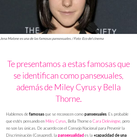
Jena Malone es una de las famosas pansexuales. / Foto: Eco del cinema
Te presentamos a estas famosas que
se identifican como pansexuales,
además de Miley Cyrus y Bella
Thorne.
Hablemos de
famosas
que se reconocen como
pansexuales
. Es probable
que estés pensando en
Miley Cyrus
, Bella Thorne o
Cara Delevingne
, pero
no son las únicas. De acuerdo con el Consejo Nacional para Prevenir la
Discriminación (Conapred), la
pansexualidad
es la
«capacidad de una