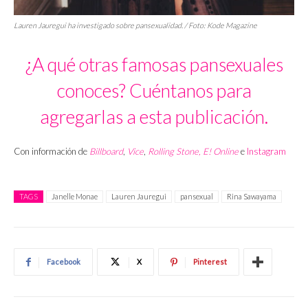
Lauren Jauregui ha investigado sobre pansexualidad. / Foto:
Kode Magazine
¿A qué otras famosas pansexuales
conoces? Cuéntanos para
agregarlas a esta publicación.
Con información de
Billboard
,
Vice
,
Rolling Stone,
E! Online
e
Instagram
TAGS
Janelle Monae
Lauren Jauregui
pansexual
Rina Sawayama
Facebook
X
Pinterest