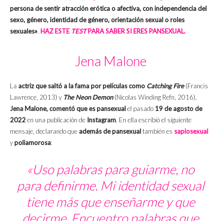
persona de sentir atracción erótica o afectiva, con independencia del
sexo, género, identidad de género, orientación sexual o roles
sexuales»
.
HAZ ESTE
TEST
PARA SABER SI ERES PANSEXUAL.
Jena Malone
La
actriz que saltó a la fama por películas como
Catching Fire
(Francis
Lawrence, 2013) y
The Neon Demon
(Nicolas Winding Refn, 2016),
Jena Malone, comentó que es pansexual
el pasado
19 de agosto de
2022
en una publicación de
Instagram
. En ella escribió el siguiente
mensaje, declarando que
además de pansexual
también es
sapiosexual
y
poliamorosa
:
«Uso palabras para guiarme, no
para definirme. Mi identidad sexual
tiene más que enseñarme y que
decirme. Encuentro palabras que