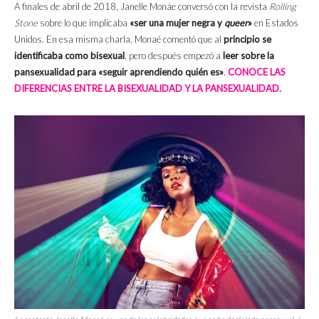
A finales de abril de 2018, Janelle Monáe conversó con la revista
Rolling
Stone
sobre lo que implicaba
«ser una mujer negra y
queer
»
en Estados
Unidos. En esa misma charla, Monaé comentó que al
principio se
identificaba como bisexual
, pero después empezó a
leer sobre la
pansexualidad para «seguir aprendiendo quién es»
.
CONOCE LAS
DIFERENCIAS ENTRE LA BISEXUALIDAD Y LA PANSEXUALIDAD.