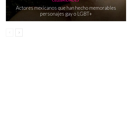
Actores mexicanos que han hecho memorables
personajes gay o LGBT+