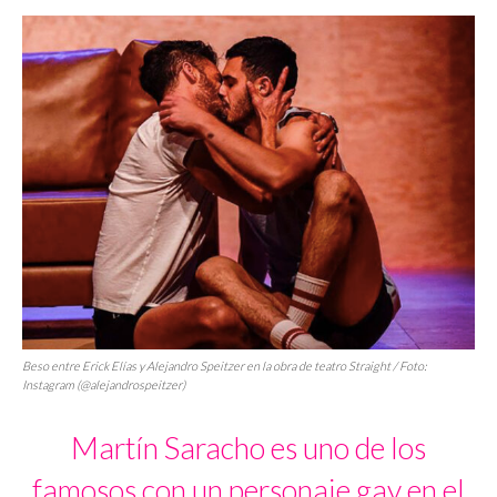
Beso entre Erick Elías y Alejandro Speitzer en la obra de teatro
Straight
/ Foto:
Instagram (@alejandrospeitzer)
Martín Saracho es uno de los
famosos con un personaje gay en el