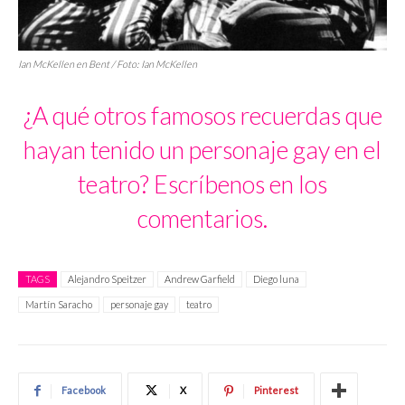
Ian McKellen en
Bent
/ Foto: Ian McKellen
¿A qué otros famosos recuerdas que
hayan tenido un personaje gay en el
teatro? Escríbenos en los
comentarios.
TAGS
Alejandro Speitzer
Andrew Garfield
Diego luna
Martín Saracho
personaje gay
teatro
Facebook
X
Pinterest