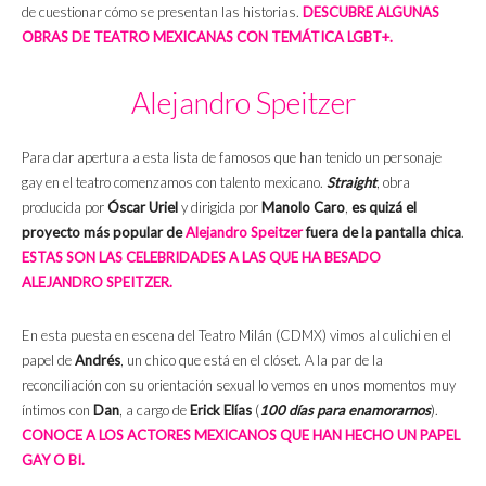
de cuestionar cómo se presentan las historias.
DESCUBRE ALGUNAS
OBRAS DE TEATRO MEXICANAS CON TEMÁTICA LGBT+.
Alejandro Speitzer
Para dar apertura a esta lista de famosos que han tenido un personaje
gay en el teatro comenzamos con talento mexicano.
Straight
, obra
producida por
Óscar Uriel
y dirigida por
Manolo Caro
,
es quizá el
proyecto más popular de
Alejandro Speitzer
fuera de la pantalla chica
.
ESTAS SON LAS CELEBRIDADES A LAS QUE HA BESADO
ALEJANDRO SPEITZER.
En esta puesta en escena del Teatro Milán (CDMX) vimos al culichi en el
papel de
Andrés
, un chico que está en el clóset. A la par de la
reconciliación con su orientación sexual lo vemos en unos momentos muy
íntimos con
Dan
, a cargo de
Erick Elías
(
100 días para enamorarnos
).
CONOCE A LOS ACTORES MEXICANOS QUE HAN HECHO UN PAPEL
GAY O BI.