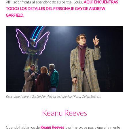
VIH, se enfrenta al abandono de su pareja, Louis.
AQUÍ ENCUENTRAS
TODOS LOS DETALLES DEL PERSONAJE GAY DE ANDREW
GARFIELD.
Escena de Andrew Garfield en
Angels in America
/ Foto: Celeb Secrets
Keanu Reeves
Cuando hablamos de
Keanu Reeves
lo primero que nos viene a la mente