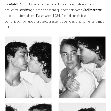
es
Matrix
. Sin embargo, en el historial de este carismático actor se
encuentra
Wolfboy
, puesta en escena que compartió con
Carl Marotte
.
La obra, estrenada en
Toronto
en 1984, fue todo un éxito entre la
comunidad gay. Tuvo una que otra escena que no es precisamente la más
hetero.