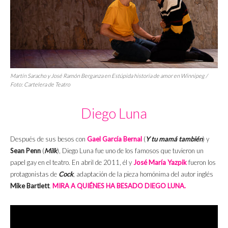
Martín Saracho y José Ramón Berganza en
Estúpida historia de amor en Winnipeg
/
Foto: Cartelera de Teatro
Diego Luna
Después de sus besos con
Gael García Bernal
(
Y tu mamá también
) y
Sean Penn
(
Milk
), Diego Luna fue uno de los famosos que tuvieron un
papel gay en el teatro. En abril de 2011, él y
José María Yazpik
fueron los
protagonistas de
Cock
, adaptación de la pieza homónima del autor inglés
Mike Bartlett
.
MIRA A QUIÉNES HA BESADO DIEGO LUNA.