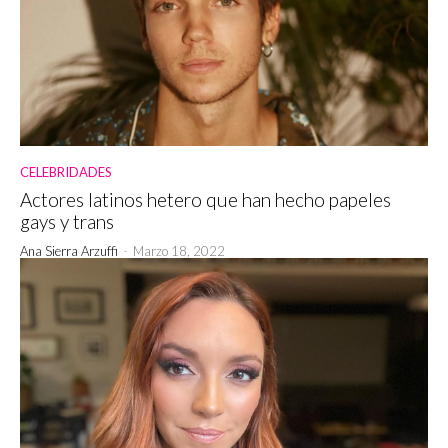
CELEBRIDADES
Actores latinos hetero que han hecho papeles
gays y trans
Ana Sierra Arzuffi
-
Marzo 18, 2022