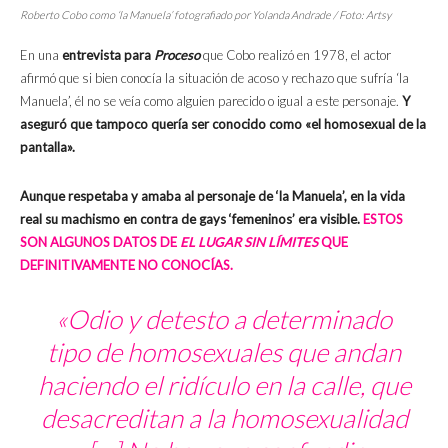
Roberto Cobo como ‘la Manuela’ fotografiado por Yolanda Andrade / Foto: Artsy
En una
entrevista para
Proceso
que Cobo realizó en 1978, el actor
afirmó que si bien conocía la situación de acoso y rechazo que sufría ‘la
Manuela’, él no se veía como alguien parecido o igual a este personaje.
Y
aseguró que tampoco quería ser conocido como «el homosexual de la
pantalla».
Aunque respetaba y amaba al personaje de ‘la Manuela’, en la vida
real su machismo en contra de gays ‘femeninos’ era visible.
ESTOS
SON ALGUNOS DATOS DE
EL LUGAR SIN LÍMITES
QUE
DEFINITIVAMENTE NO CONOCÍAS.
«Odio y detesto a determinado
tipo de homosexuales que andan
haciendo el ridículo en la calle, que
desacreditan a la homosexualidad