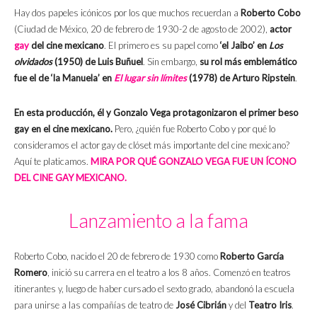
Hay dos papeles icónicos por los que muchos recuerdan a
Roberto Cobo
(Ciudad de México, 20 de febrero de 1930-2 de agosto de 2002),
actor
gay
del cine mexicano
. El primero es su papel como
‘el Jaibo’ en
Los
olvidados
(1950) de Luis Buñuel
. Sin embargo,
su rol más emblemático
fue el de ‘la Manuela’ en
El lugar sin límites
(1978)
de Arturo Ripstein
.
En esta producción, él y Gonzalo Vega protagonizaron el primer beso
gay en el cine mexicano.
Pero, ¿quién fue Roberto Cobo y por qué lo
consideramos el actor gay de clóset más importante del cine mexicano?
Aquí te platicamos.
MIRA POR QUÉ GONZALO VEGA FUE UN ÍCONO
DEL CINE GAY MEXICANO.
Lanzamiento a la fama
Roberto Cobo, nacido el 20 de febrero de 1930 como
Roberto García
Romero
, inició su carrera en el teatro a los 8 años. Comenzó en teatros
itinerantes y, luego de haber cursado el sexto grado, abandonó la escuela
para unirse a las compañías de teatro de
José Cibrián
y del
Teatro Iris
.