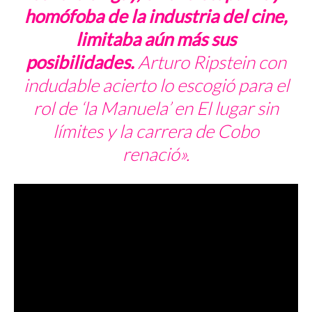
homófoba de la industria del cine,
limitaba aún más sus
posibilidades.
Arturo Ripstein con
indudable acierto lo escogió para el
rol de ‘la Manuela’ en
El lugar sin
límites
y la carrera de Cobo
renació».