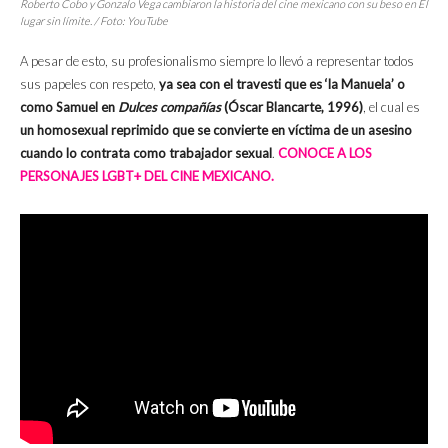
Roberto Cobo y Gonzalo Vega cambiaron la historia del cine mexicano con su beso en El
lugar sin límite. / Foto: YouTube
A pesar de esto, su profesionalismo siempre lo llevó a representar todos
sus papeles con respeto,
ya sea con el travesti que es ‘la Manuela’ o
como Samuel en
Dulces compañías
(Óscar Blancarte,
1996)
, el cual es
un homosexual reprimido que se convierte en víctima de un asesino
cuando lo contrata como trabajador sexual
.
CONOCE A LOS
PERSONAJES LGBT+ DEL CINE MEXICANO.